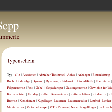
Sepp
Hammerle
Typenschein
Typ
alle
|
Abzeichen
|
Abzieher Tretkurbel
|
Achse
|
Anhänger
|
Bauanleitung
Buch
|
Drahtfelge
|
Dynamo
|
Dynamos, Kleidernetz
|
Einrad-Teile
|
Ersatzteile
Felgenbremse
|
Foto
|
Gabel
|
Gepäckträger
|
Gestängebremse
|
Gewichte für Wa
Kardanantrieb
|
Katalog
|
Keller
|
Kennzeichen
|
Kettenschützer
|
Kindersitz
|
Kl
Bremse
|
Kotschützer
|
Kugellager
|
Laternen
|
Laternenhalter
|
Laufrad
|
Lenker
Mantelhalter
|
Motorradpumpe
|
MTB Rahmen
|
Nabe
|
Nagelfänger
|
Packtasch