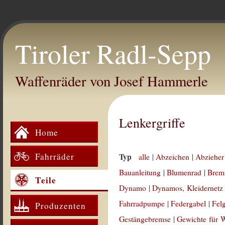
Tiroler Radl-Sepp
Waffenräder von Josef Hammerle
Lenkergriffe
Home
Fahrräder
Typ
alle
|
Abzeichen
|
Abzieher
Bauanleitung
|
Blumenrad
|
Brem
Teile
Dynamo
|
Dynamos, Kleidernetz
Fahrradpumpe
|
Federgabel
|
Fel
Produzenten
Gestängebremse
|
Gewichte für 