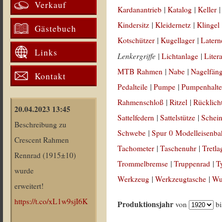
Verkauf
Kardanantrieb
|
Katalog
|
Keller
Kindersitz
|
Kleidernetz
|
Klingel
Gästebuch
Kotschützer
|
Kugellager
|
Latern
Links
Lenkergriffe
|
Lichtanlage
|
Liter
MTB Rahmen
|
Nabe
|
Nagelfän
Kontakt
Pedalteile
|
Pumpe
|
Pumpenhalte
Rahmenschloß
|
Ritzel
|
Rücklich
20.04.2023 13:45
Sattelfedern
|
Sattelstütze
|
Schein
Beschreibung zu
Schwebe
|
Spur 0 Modelleisenb
Crescent Rahmen
Tachometer
|
Taschenuhr
|
Tretla
Rennrad (1915±10)
Trommelbremse
|
Truppenrad
|
T
wurde
Werkzeug
|
Werkzeugtasche
|
Wul
erweitert!
https://t.co/xL1w9sjI6K
Produktionsjahr
von
b