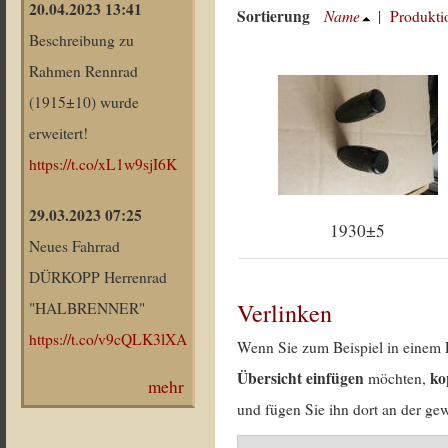
20.04.2023 13:41
Sortierung
Name
|
Produkti
Beschreibung zu
Rahmen Rennrad
(1915±10) wurde
erweitert!
https://t.co/xL1w9sjI6K
29.03.2023 07:25
1930±5
Neues Fahrrad
DÜRKOPP Herrenrad
Verlinken
"HALBRENNER"
https://t.co/v9cQLK3lXA
Wenn Sie zum Beispiel in einem 
Übersicht einfügen
ko
möchten,
mehr
und fügen Sie ihn dort an der gew