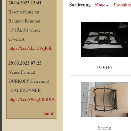
20.04.2023 13:41
Sortierung
Name
|
Produkti
Beschreibung zu
Rahmen Rennrad
(1915±10) wurde
erweitert!
https://t.co/xL1w9sjI6K
29.03.2023 07:25
1930±5
Neues Fahrrad
DÜRKOPP Herrenrad
"HALBRENNER"
https://t.co/v9cQLK3lXA
mehr
Steyr