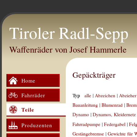
Tiroler Radl-Sepp
Waffenräder von Josef Hammerle
Gepäckträger
Home
Fahrräder
Typ
alle
|
Abzeichen
|
Abzieher
Bauanleitung
|
Blumenrad
|
Brem
Teile
Dynamo
|
Dynamos, Kleidernetz
Fahrradpumpe
|
Federgabel
|
Fel
Produzenten
Gestängebremse
|
Gewichte für 