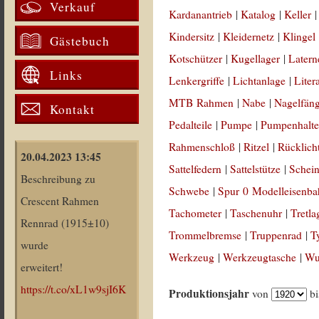
Verkauf
Kardanantrieb
|
Katalog
|
Keller
Kindersitz
|
Kleidernetz
|
Klingel
Gästebuch
Kotschützer
|
Kugellager
|
Latern
Links
Lenkergriffe
|
Lichtanlage
|
Liter
MTB Rahmen
|
Nabe
|
Nagelfän
Kontakt
Pedalteile
|
Pumpe
|
Pumpenhalte
Rahmenschloß
|
Ritzel
|
Rücklich
20.04.2023 13:45
Sattelfedern
|
Sattelstütze
|
Schein
Beschreibung zu
Schwebe
|
Spur 0 Modelleisenb
Crescent Rahmen
Tachometer
|
Taschenuhr
|
Tretla
Rennrad (1915±10)
Trommelbremse
|
Truppenrad
|
T
wurde
Werkzeug
|
Werkzeugtasche
|
Wul
erweitert!
https://t.co/xL1w9sjI6K
Produktionsjahr
von
b