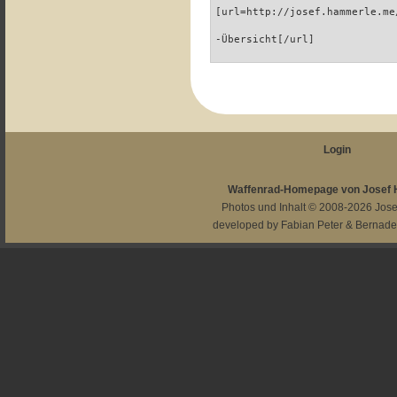
[url=http://josef.hammerle.me
-Übersicht[/url]
Login
Waffenrad-Homepage von Josef
Photos und Inhalt © 2008-2026
Jos
developed by
Fabian Peter
&
Bernade