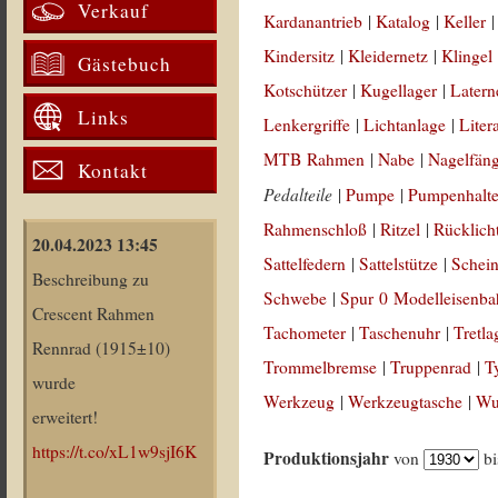
Verkauf
Kardanantrieb
|
Katalog
|
Keller
Kindersitz
|
Kleidernetz
|
Klingel
Gästebuch
Kotschützer
|
Kugellager
|
Latern
Links
Lenkergriffe
|
Lichtanlage
|
Liter
MTB Rahmen
|
Nabe
|
Nagelfän
Kontakt
Pedalteile
|
Pumpe
|
Pumpenhalt
Rahmenschloß
|
Ritzel
|
Rücklich
20.04.2023 13:45
Sattelfedern
|
Sattelstütze
|
Schein
Beschreibung zu
Schwebe
|
Spur 0 Modelleisenb
Crescent Rahmen
Tachometer
|
Taschenuhr
|
Tretla
Rennrad (1915±10)
Trommelbremse
|
Truppenrad
|
T
wurde
Werkzeug
|
Werkzeugtasche
|
Wul
erweitert!
https://t.co/xL1w9sjI6K
Produktionsjahr
von
b