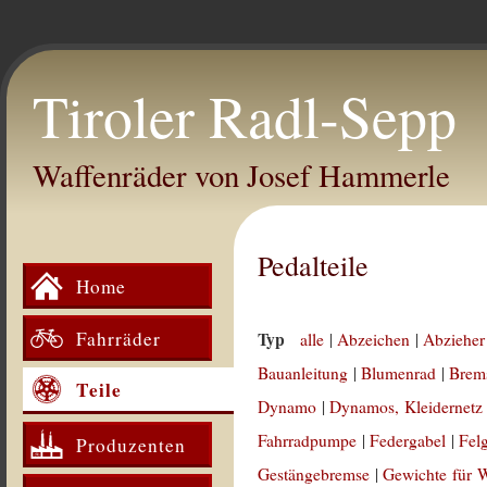
Tiroler Radl-Sepp
Waffenräder von Josef Hammerle
Pedalteile
Home
Fahrräder
Typ
alle
|
Abzeichen
|
Abzieher
Bauanleitung
|
Blumenrad
|
Brem
Teile
Dynamo
|
Dynamos, Kleidernetz
Fahrradpumpe
|
Federgabel
|
Fel
Produzenten
Gestängebremse
|
Gewichte für 