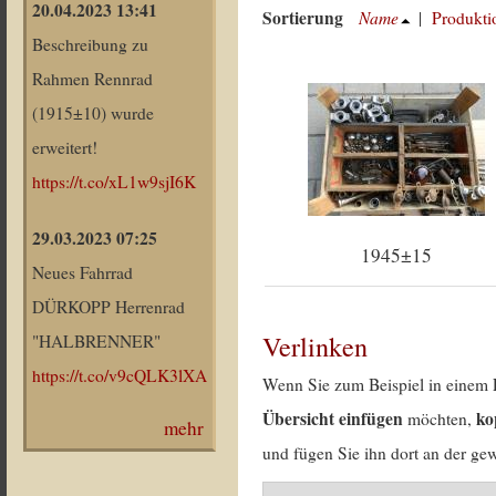
20.04.2023 13:41
Sortierung
Name
|
Produkti
Beschreibung zu
Rahmen Rennrad
(1915±10) wurde
erweitert!
https://t.co/xL1w9sjI6K
29.03.2023 07:25
1945±15
Neues Fahrrad
DÜRKOPP Herrenrad
Verlinken
"HALBRENNER"
https://t.co/v9cQLK3lXA
Wenn Sie zum Beispiel in einem 
Übersicht einfügen
ko
möchten,
mehr
und fügen Sie ihn dort an der gew