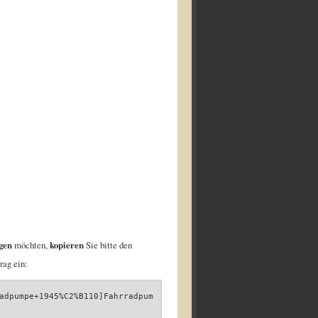
gen
möchten,
kopieren
Sie bitte den
rag ein:
adpumpe+1945%C2%B110]Fahrradpum