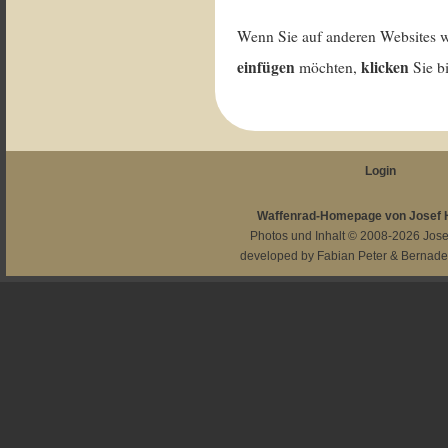
Wenn Sie auf anderen Websites 
einfügen
klicken
möchten,
Sie b
Login
Waffenrad-Homepage von Josef
Photos und Inhalt © 2008-2026
Jos
developed by
Fabian Peter
&
Bernade