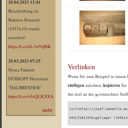
20.04.2023 13:41
Beschreibung zu
Rahmen Rennrad
(1915±10) wurde
erweitert!
https://t.co/xL1w9sjI6K
29.03.2023 07:25
Verlinken
Neues Fahrrad
Wenn Sie zum Beispiel in einem 
DÜRKOPP Herrenrad
einfügen
kopieren
möchten,
Sie 
"HALBRENNER"
ihn dort an der gewünschten Stell
https://t.co/v9cQLK3lXA
mehr
[url=http://josef.hammerle.me
45%C2%B110]Kugellager (1945±1