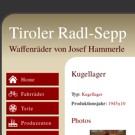
Tiroler Radl-Sepp
Waffenräder von Josef Hammerle
Kugellager
Home
Fahrräder
Typ:
Kugellager
Produktionsjahr:
1945±10
Teile
Photos
Produzenten