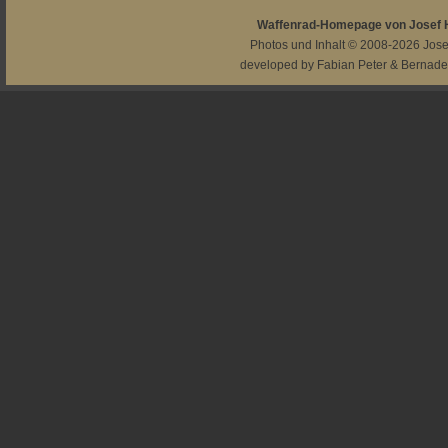
Waffenrad-Homepage von Josef
Photos und Inhalt © 2008-2026
Jos
developed by
Fabian Peter
&
Bernade