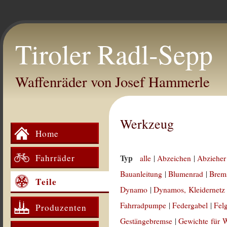
Tiroler Radl-Sepp
Waffenräder von Josef Hammerle
Werkzeug
Home
Fahrräder
Typ
alle
|
Abzeichen
|
Abzieher
Bauanleitung
|
Blumenrad
|
Brem
Teile
Dynamo
|
Dynamos, Kleidernetz
Fahrradpumpe
|
Federgabel
|
Fel
Produzenten
Gestängebremse
|
Gewichte für 