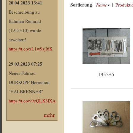
20.04.2023 13:41
Sortierung
Name
|
Produkti
Beschreibung zu
Rahmen Rennrad
(1915±10) wurde
erweitert!
https://t.co/xL1w9sjI6K
29.03.2023 07:25
Neues Fahrrad
1955±5
DÜRKOPP Herrenrad
"HALBRENNER"
https://t.co/v9cQLK3lXA
mehr