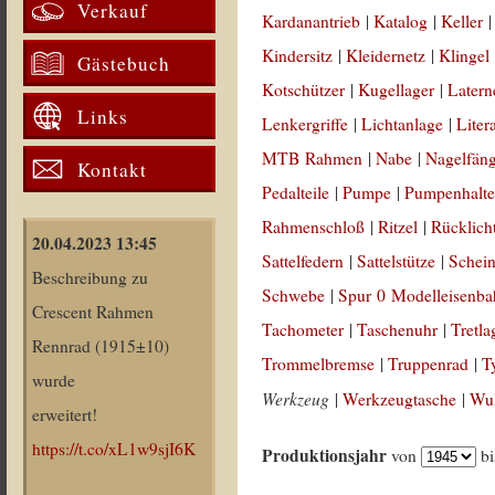
Verkauf
Kardanantrieb
|
Katalog
|
Keller
Kindersitz
|
Kleidernetz
|
Klingel
Gästebuch
Kotschützer
|
Kugellager
|
Latern
Links
Lenkergriffe
|
Lichtanlage
|
Liter
MTB Rahmen
|
Nabe
|
Nagelfän
Kontakt
Pedalteile
|
Pumpe
|
Pumpenhalte
Rahmenschloß
|
Ritzel
|
Rücklich
20.04.2023 13:45
Sattelfedern
|
Sattelstütze
|
Schein
Beschreibung zu
Schwebe
|
Spur 0 Modelleisenb
Crescent Rahmen
Tachometer
|
Taschenuhr
|
Tretla
Rennrad (1915±10)
Trommelbremse
|
Truppenrad
|
T
wurde
Werkzeug
|
Werkzeugtasche
|
Wul
erweitert!
https://t.co/xL1w9sjI6K
Produktionsjahr
von
b