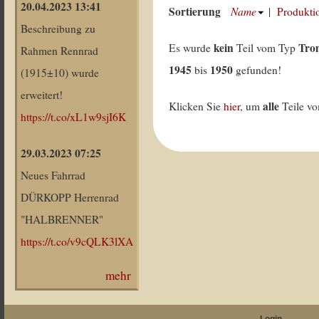
20.04.2023 13:41
Sortierung
Name
|
Produkti
Beschreibung zu
kein
Tro
Es wurde
Teil vom Typ
Rahmen Rennrad
1945
1950
bis
gefunden!
(1915±10) wurde
erweitert!
alle
Klicken Sie
hier
, um
Teile v
https://t.co/xL1w9sjI6K
29.03.2023 07:25
Neues Fahrrad
DÜRKOPP Herrenrad
"HALBRENNER"
https://t.co/v9cQLK3lXA
mehr