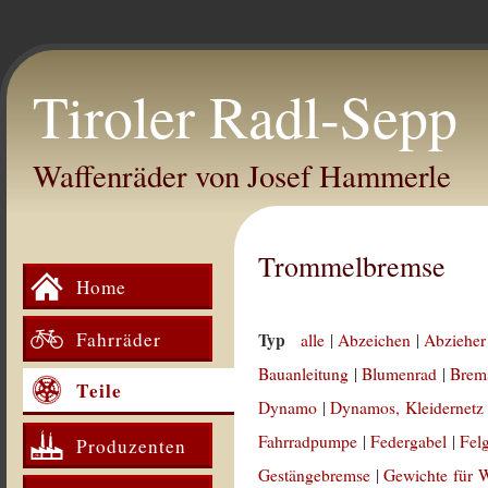
Tiroler Radl-Sepp
Waffenräder von Josef Hammerle
Trommelbremse
Home
Fahrräder
Typ
alle
|
Abzeichen
|
Abzieher
Bauanleitung
|
Blumenrad
|
Brem
Teile
Dynamo
|
Dynamos, Kleidernetz
Fahrradpumpe
|
Federgabel
|
Fel
Produzenten
Gestängebremse
|
Gewichte für 