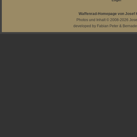
Login
Waffenrad-Homepage von Josef
Photos und Inhalt © 2008-2026
Jos
developed by
Fabian Peter
&
Bernade