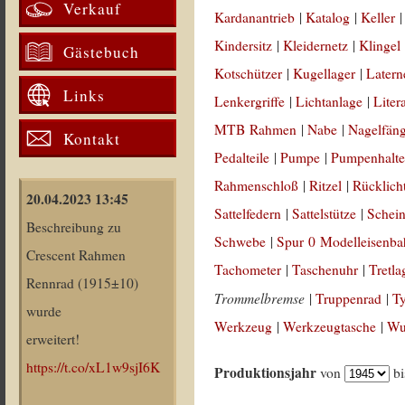
Verkauf
Kardanantrieb
|
Katalog
|
Keller
Kindersitz
|
Kleidernetz
|
Klingel
Gästebuch
Kotschützer
|
Kugellager
|
Latern
Links
Lenkergriffe
|
Lichtanlage
|
Liter
MTB Rahmen
|
Nabe
|
Nagelfän
Kontakt
Pedalteile
|
Pumpe
|
Pumpenhalte
Rahmenschloß
|
Ritzel
|
Rücklich
20.04.2023 13:45
Sattelfedern
|
Sattelstütze
|
Schein
Beschreibung zu
Schwebe
|
Spur 0 Modelleisenb
Crescent Rahmen
Tachometer
|
Taschenuhr
|
Tretla
Rennrad (1915±10)
Trommelbremse
|
Truppenrad
|
T
wurde
Werkzeug
|
Werkzeugtasche
|
Wul
erweitert!
https://t.co/xL1w9sjI6K
Produktionsjahr
von
b