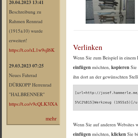
20.04.2023 13:41
Beschreibung zu
Rahmen Rennrad
(1915±10) wurde
erweitert!
Verlinken
https://t.co/xL1w9sjI6K
Wenn Sie zum Beispiel in einem 
29.03.2023 07:25
einfügen
kopieren
möchten,
Sie 
Neues Fahrrad
ihn dort an der gewünschten Stell
DÜRKOPP Herrenrad
[url=http://josef.hammerle.me
"HALBRENNER"
5%C2%B15]Werkzeug (1955±5)[/u
https://t.co/v9cQLK3lXA
mehr
Wenn Sie auf anderen Websites 
einfügen
klicken
möchten,
Sie b