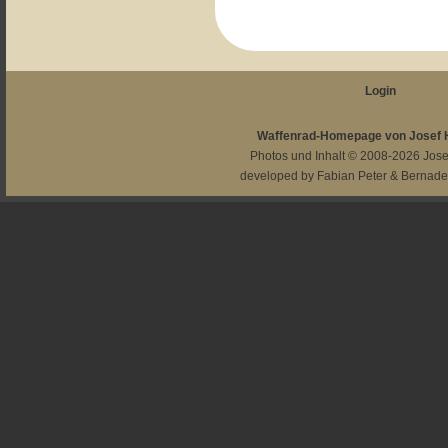
Login
Waffenrad-Homepage von Josef
Photos und Inhalt © 2008-2026
Jos
developed by
Fabian Peter
&
Bernade