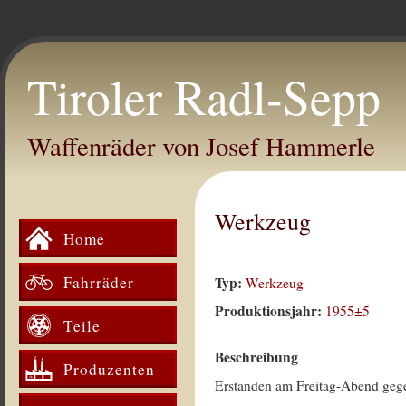
Tiroler Radl-Sepp
Waffenräder von Josef Hammerle
Werkzeug
Home
Fahrräder
Typ:
Werkzeug
Produktionsjahr:
1955±5
Teile
Beschreibung
Produzenten
Erstanden am Freitag-Abend geg