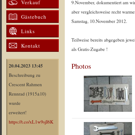
Verkauf
9.November, dokumentiert am wi
aber vergleichsweise recht warm
Gästebuch
Samstag, 10.November 2012.
Links
Teilweise bereits abgegeben jewei
Kontakt
als Gratis-Zugabe !
Photos
20.04.2023 13:45
Beschreibung zu
Crescent Rahmen
Rennrad (1915±10)
wurde
erweitert!
https://t.co/xL1w9sjI6K