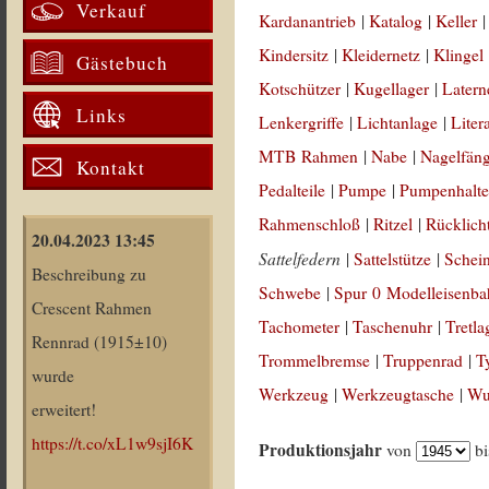
Verkauf
Kardanantrieb
|
Katalog
|
Keller
Kindersitz
|
Kleidernetz
|
Klingel
Gästebuch
Kotschützer
|
Kugellager
|
Latern
Links
Lenkergriffe
|
Lichtanlage
|
Liter
MTB Rahmen
|
Nabe
|
Nagelfän
Kontakt
Pedalteile
|
Pumpe
|
Pumpenhalte
Rahmenschloß
|
Ritzel
|
Rücklich
20.04.2023 13:45
Sattelfedern
|
Sattelstütze
|
Schei
Beschreibung zu
Schwebe
|
Spur 0 Modelleisenb
Crescent Rahmen
Tachometer
|
Taschenuhr
|
Tretla
Rennrad (1915±10)
Trommelbremse
|
Truppenrad
|
T
wurde
Werkzeug
|
Werkzeugtasche
|
Wul
erweitert!
https://t.co/xL1w9sjI6K
Produktionsjahr
von
b