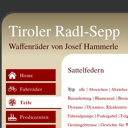
Tiroler Radl-Sepp
Waffenräder von Josef Hammerle
Sattelfedern
Home
Fahrräder
Typ
alle
|
Abzeichen
|
Abzieher
Bauanleitung
|
Blumenrad
|
Brem
Teile
Dynamo
|
Dynamos, Kleidernetz
Fahrradpumpe
|
Federgabel
|
Fel
Produzenten
Gestängebremse
|
Gewichte für 