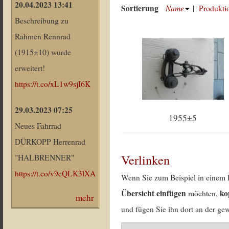
20.04.2023 13:41
Sortierung
Name
|
Produkti
Beschreibung zu
Rahmen Rennrad
(1915±10) wurde
erweitert!
https://t.co/xL1w9sjI6K
29.03.2023 07:25
1955±5
Neues Fahrrad
DÜRKOPP Herrenrad
Verlinken
"HALBRENNER"
https://t.co/v9cQLK3lXA
Wenn Sie zum Beispiel in einem 
Übersicht einfügen
ko
möchten,
mehr
und fügen Sie ihn dort an der gew