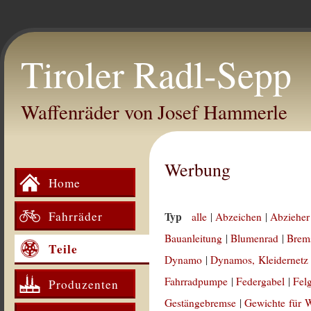
Tiroler Radl-Sepp
Waffenräder von Josef Hammerle
Werbung
Home
Fahrräder
Typ
alle
|
Abzeichen
|
Abzieher
Bauanleitung
|
Blumenrad
|
Brem
Teile
Dynamo
|
Dynamos, Kleidernetz
Fahrradpumpe
|
Federgabel
|
Fel
Produzenten
Gestängebremse
|
Gewichte für 