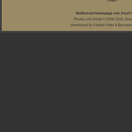
Login
Waffenrad-Homepage von Josef
Photos und Inhalt © 2008-2026
Jos
developed by
Fabian Peter
&
Bernade