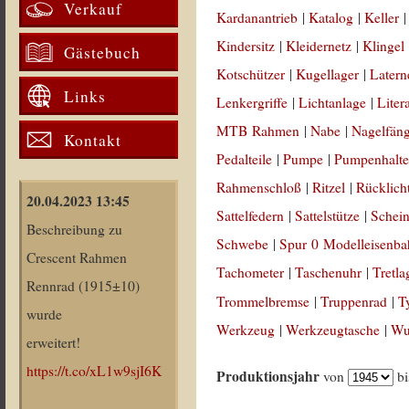
Verkauf
Kardanantrieb
|
Katalog
|
Keller
Kindersitz
|
Kleidernetz
|
Klingel
Gästebuch
Kotschützer
|
Kugellager
|
Latern
Links
Lenkergriffe
|
Lichtanlage
|
Liter
MTB Rahmen
|
Nabe
|
Nagelfän
Kontakt
Pedalteile
|
Pumpe
|
Pumpenhalte
Rahmenschloß
|
Ritzel
|
Rücklich
20.04.2023 13:45
Sattelfedern
|
Sattelstütze
|
Schein
Beschreibung zu
Schwebe
|
Spur 0 Modelleisenb
Crescent Rahmen
Tachometer
|
Taschenuhr
|
Tretla
Rennrad (1915±10)
Trommelbremse
|
Truppenrad
|
T
wurde
Werkzeug
|
Werkzeugtasche
|
Wul
erweitert!
https://t.co/xL1w9sjI6K
Produktionsjahr
von
b