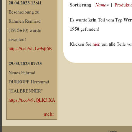
20.04.2023 13:41
Sortierung
Name
|
Produkti
Beschreibung zu
kein
Wer
Es wurde
Teil vom Typ
Rahmen Rennrad
1950
gefunden!
(1915±10) wurde
erweitert!
alle
Klicken Sie
hier
, um
Teile v
https://t.co/xL1w9sjI6K
29.03.2023 07:25
Neues Fahrrad
DÜRKOPP Herrenrad
"HALBRENNER"
https://t.co/v9cQLK3lXA
mehr