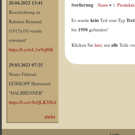
20.04.2023 13:41
Sortierung
Name
|
Produkti
Beschreibung zu
kein
Tret
Es wurde
Teil vom Typ
Rahmen Rennrad
1950
bis
gefunden!
(1915±10) wurde
erweitert!
alle
Klicken Sie
hier
, um
Teile v
https://t.co/xL1w9sjI6K
29.03.2023 07:25
Neues Fahrrad
DÜRKOPP Herrenrad
"HALBRENNER"
https://t.co/v9cQLK3lXA
mehr