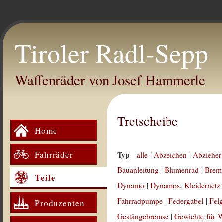
Tiroler Radl-Sepp
Waffenräder von Josef Hammerle
Tretscheibe
Home
Fahrräder
Typ
alle
|
Abzeichen
|
Abzieher
Bauanleitung
|
Blumenrad
|
Brem
Teile
Dynamo
|
Dynamos, Kleidernetz
Fahrradpumpe
|
Federgabel
|
Fel
Produzenten
Gestängebremse
|
Gewichte für 