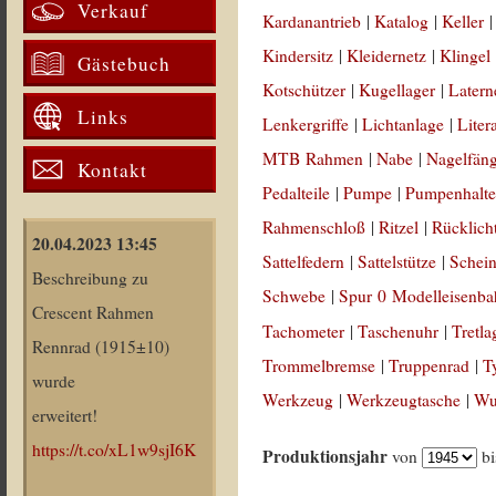
Verkauf
Kardanantrieb
|
Katalog
|
Keller
Kindersitz
|
Kleidernetz
|
Klingel
Gästebuch
Kotschützer
|
Kugellager
|
Latern
Links
Lenkergriffe
|
Lichtanlage
|
Liter
MTB Rahmen
|
Nabe
|
Nagelfän
Kontakt
Pedalteile
|
Pumpe
|
Pumpenhalte
Rahmenschloß
|
Ritzel
|
Rücklich
20.04.2023 13:45
Sattelfedern
|
Sattelstütze
|
Schein
Beschreibung zu
Schwebe
|
Spur 0 Modelleisenb
Crescent Rahmen
Tachometer
|
Taschenuhr
|
Tretla
Rennrad (1915±10)
Trommelbremse
|
Truppenrad
|
T
wurde
Werkzeug
|
Werkzeugtasche
|
Wul
erweitert!
https://t.co/xL1w9sjI6K
Produktionsjahr
von
b