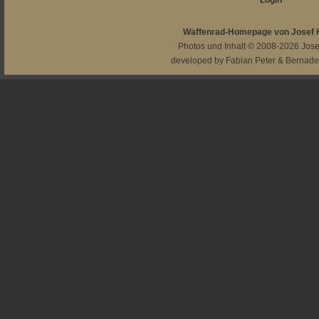
Login
Waffenrad-Homepage von Josef
Photos und Inhalt © 2008-2026
Jos
developed by
Fabian Peter
&
Bernade