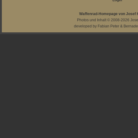
Login
Waffenrad-Homepage von Josef
Photos und Inhalt © 2008-2026
Jos
developed by
Fabian Peter
&
Bernade