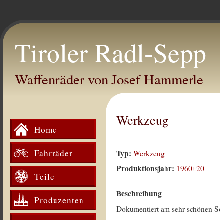
Tiroler Radl-Sepp
Waffenräder von Josef Hammerle
Werkzeug
Home
Fahrräder
Typ:
Werkzeug
Produktionsjahr:
1960±20
Teile
Beschreibung
Produzenten
Dokumentiert am sehr schönen S