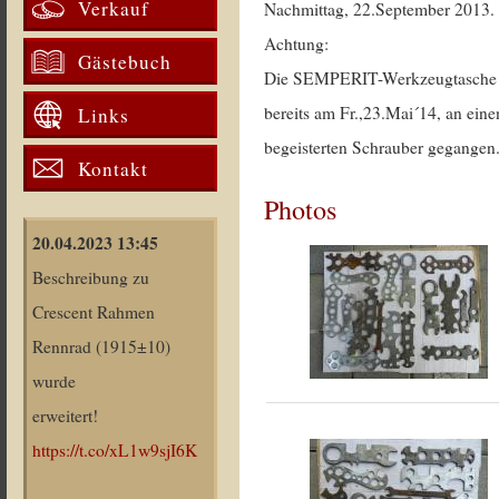
Verkauf
Nachmittag, 22.September 2013.
Achtung:
Gästebuch
Die SEMPERIT-Werkzeugtasche 
bereits am Fr.,23.Mai´14, an eine
Links
begeisterten Schrauber gegangen
Kontakt
Photos
20.04.2023 13:45
Beschreibung zu
Crescent Rahmen
Rennrad (1915±10)
wurde
erweitert!
https://t.co/xL1w9sjI6K