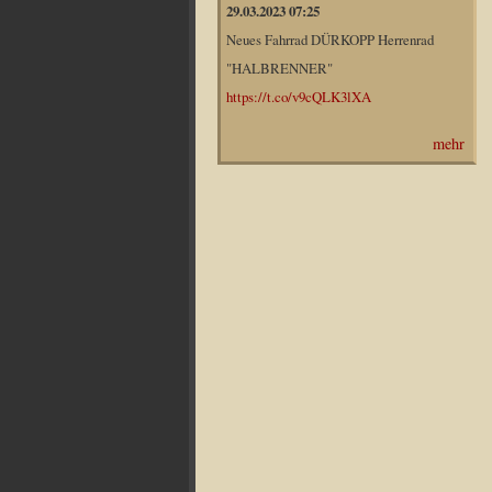
29.03.2023 07:25
Neues Fahrrad DÜRKOPP Herrenrad
"HALBRENNER"
https://t.co/v9cQLK3lXA
mehr