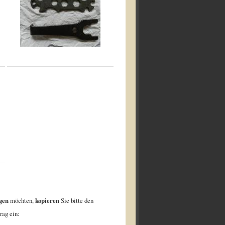
gen
möchten,
kopieren
Sie bitte den
rag ein: