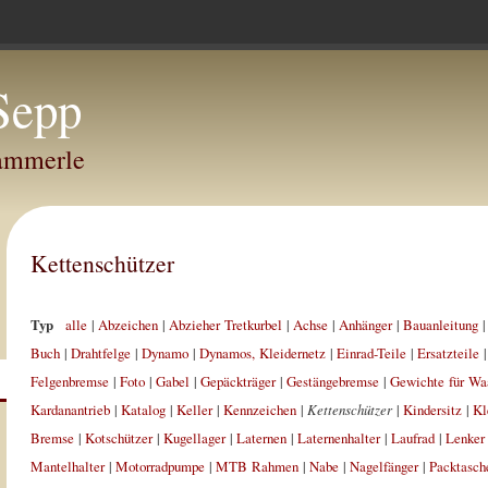
Sepp
Hammerle
Kettenschützer
Typ
alle
|
Abzeichen
|
Abzieher Tretkurbel
|
Achse
|
Anhänger
|
Bauanleitung
Buch
|
Drahtfelge
|
Dynamo
|
Dynamos, Kleidernetz
|
Einrad-Teile
|
Ersatzteile
Felgenbremse
|
Foto
|
Gabel
|
Gepäckträger
|
Gestängebremse
|
Gewichte für Wa
Kardanantrieb
|
Katalog
|
Keller
|
Kennzeichen
|
Kettenschützer
|
Kindersitz
|
Kl
Bremse
|
Kotschützer
|
Kugellager
|
Laternen
|
Laternenhalter
|
Laufrad
|
Lenker
Mantelhalter
|
Motorradpumpe
|
MTB Rahmen
|
Nabe
|
Nagelfänger
|
Packtasch