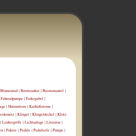
|
Blumenrad
|
Bremsanker
|
Bremsmantel
|
|
Fahrradpumpe
|
Federgabel
|
age
|
Hutmuttern
|
Karbidlaterne
|
eidernetz
|
Klingel
|
Klingeldeckel
|
Klotz-
|
Lenkergriffe
|
Lichtanlage
|
Literatur
|
en
|
Pakete
|
Pedale
|
Pedalteile
|
Pumpe
|