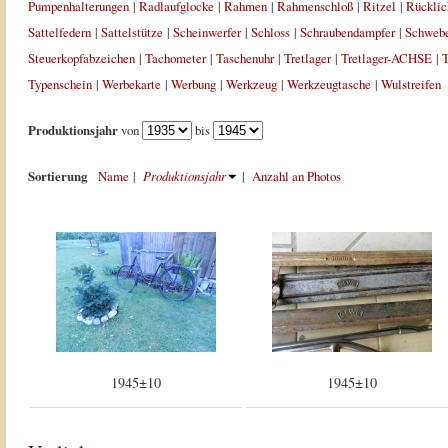
Pumpenhalterungen
|
Radlaufglocke
|
Rahmen
|
Rahmenschloß
|
Ritzel
|
Rücklic
Sattelfedern
|
Sattelstütze
|
Scheinwerfer
|
Schloss
|
Schraubendampfer
|
Schweb
Steuerkopfabzeichen
|
Tachometer
|
Taschenuhr
|
Tretlager
|
Tretlager-ACHSE
|
T
Typenschein
|
Werbekarte
|
Werbung
|
Werkzeug
|
Werkzeugtasche
|
Wulstreifen
Produktionsjahr
von
bis
Sortierung
Name
|
Produktionsjahr
|
Anzahl an Photos
1945±10
1945±10