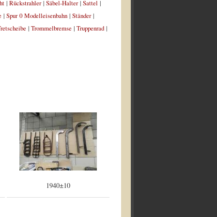
ht
|
Rückstrahler
|
Säbel-Halter
|
Sattel
|
e
|
Spur 0 Modelleisenbahn
|
Ständer
|
retscheibe
|
Trommelbremse
|
Truppenrad
|
1940±10