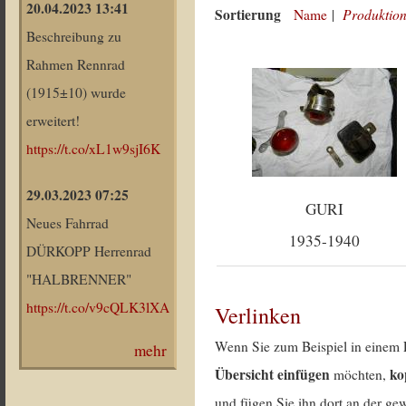
20.04.2023 13:41
Sortierung
Produktion
Name
|
Beschreibung zu
Rahmen Rennrad
(1915±10) wurde
erweitert!
https://t.co/xL1w9sjI6K
29.03.2023 07:25
GURI
Neues Fahrrad
1935-1940
DÜRKOPP Herrenrad
"HALBRENNER"
https://t.co/v9cQLK3lXA
Verlinken
Wenn Sie zum Beispiel in einem 
mehr
Übersicht einfügen
ko
möchten,
und fügen Sie ihn dort an der gew