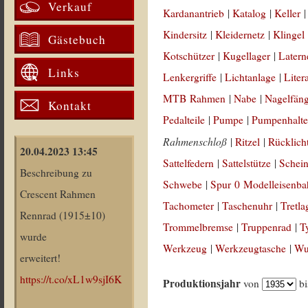
Verkauf
Kardanantrieb
|
Katalog
|
Keller
Kindersitz
|
Kleidernetz
|
Klingel
Gästebuch
Kotschützer
|
Kugellager
|
Latern
Links
Lenkergriffe
|
Lichtanlage
|
Liter
MTB Rahmen
|
Nabe
|
Nagelfän
Kontakt
Pedalteile
|
Pumpe
|
Pumpenhalte
Rahmenschloß
|
Ritzel
|
Rücklich
20.04.2023 13:45
Sattelfedern
|
Sattelstütze
|
Schein
Beschreibung zu
Schwebe
|
Spur 0 Modelleisenb
Crescent Rahmen
Tachometer
|
Taschenuhr
|
Tretla
Rennrad (1915±10)
Trommelbremse
|
Truppenrad
|
T
wurde
Werkzeug
|
Werkzeugtasche
|
Wul
erweitert!
https://t.co/xL1w9sjI6K
Produktionsjahr
von
b