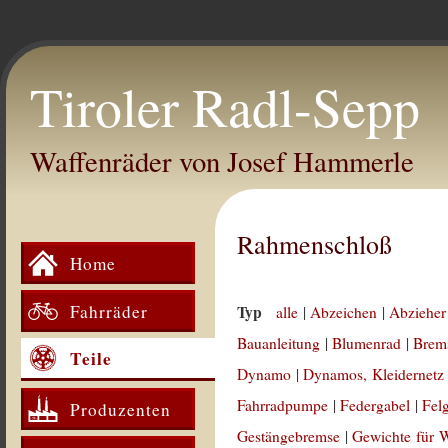
Tiroler Radl-Sepp
Waffenräder von Josef Hammerle
Rahmenschloß
Home
Fahrräder
Typ
alle
|
Abzeichen
|
Abzieher
Bauanleitung
|
Blumenrad
|
Brem
Teile
Dynamo
|
Dynamos, Kleidernetz
Fahrradpumpe
|
Federgabel
|
Fel
Produzenten
Gestängebremse
|
Gewichte für 