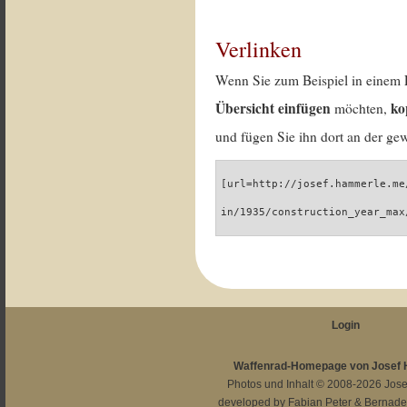
Verlinken
Wenn Sie zum Beispiel in einem 
Übersicht einfügen
ko
möchten,
und fügen Sie ihn dort an der gew
[url=http://josef.hammerle.me
in/1935/construction_year_max
Login
Waffenrad-Homepage von Josef
Photos und Inhalt © 2008-2026
Jos
developed by
Fabian Peter
&
Bernade