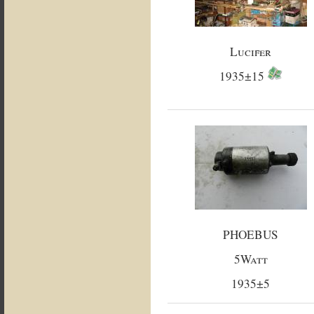
Lucifer
1935±15
PHOEBUS
5Watt
1935±5