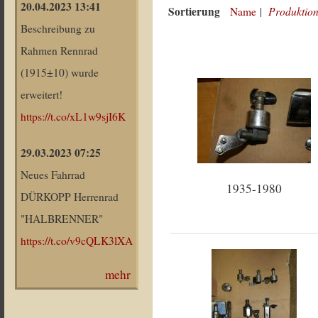
20.04.2023 13:41
Sortierung
Produktion
Name
|
Beschreibung zu
Rahmen Rennrad
(1915±10) wurde
erweitert!
https://t.co/xL1w9sjI6K
29.03.2023 07:25
Neues Fahrrad
1935-1980
DÜRKOPP Herrenrad
"HALBRENNER"
https://t.co/v9cQLK3lXA
mehr