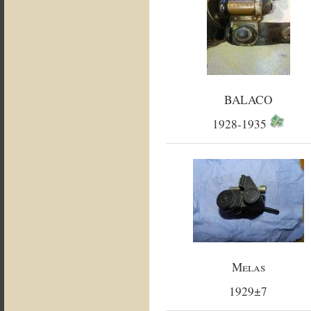
BALACO
1928-1935
Melas
1929±7