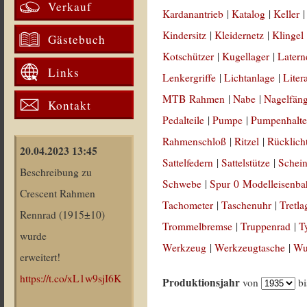
Verkauf
Kardanantrieb
|
Katalog
|
Keller
Kindersitz
|
Kleidernetz
|
Klingel
Gästebuch
Kotschützer
|
Kugellager
|
Latern
Links
Lenkergriffe
|
Lichtanlage
|
Liter
MTB Rahmen
|
Nabe
|
Nagelfän
Kontakt
Pedalteile
|
Pumpe
|
Pumpenhalte
Rahmenschloß
|
Ritzel
|
Rücklich
20.04.2023 13:45
Sattelfedern
|
Sattelstütze
|
Schein
Beschreibung zu
Schwebe
|
Spur 0 Modelleisenb
Crescent Rahmen
Tachometer
|
Taschenuhr
|
Tretla
Rennrad (1915±10)
Trommelbremse
|
Truppenrad
|
T
wurde
Werkzeug
|
Werkzeugtasche
|
Wul
erweitert!
https://t.co/xL1w9sjI6K
Produktionsjahr
von
b