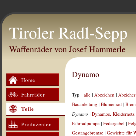
Tiroler Radl-Sepp
Waffenräder von Josef Hammerle
Dynamo
Home
Fahrräder
Typ
alle
|
Abzeichen
|
Abzieher
Bauanleitung
|
Blumenrad
|
Brem
Teile
Dynamo
|
Dynamos, Kleidernetz
Fahrradpumpe
|
Federgabel
|
Fel
Produzenten
Gestängebremse
|
Gewichte für 