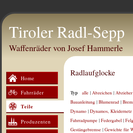
Tiroler Radl-Sepp
Waffenräder von Josef Hammerle
Radlaufglocke
Home
Fahrräder
Typ
alle
|
Abzeichen
|
Abzieher
Bauanleitung
|
Blumenrad
|
Brem
Teile
Dynamo
|
Dynamos, Kleidernetz
Fahrradpumpe
|
Federgabel
|
Fel
Produzenten
Gestängebremse
|
Gewichte für 