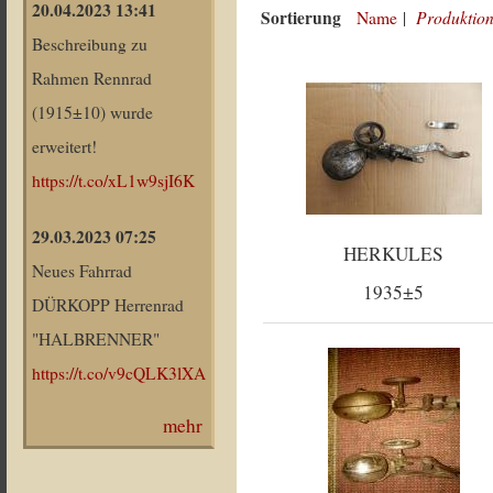
20.04.2023 13:41
Sortierung
Produktion
Name
|
Beschreibung zu
Rahmen Rennrad
(1915±10) wurde
erweitert!
https://t.co/xL1w9sjI6K
29.03.2023 07:25
HERKULES
Neues Fahrrad
1935±5
DÜRKOPP Herrenrad
"HALBRENNER"
https://t.co/v9cQLK3lXA
mehr