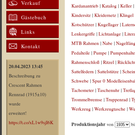
Verkauf
Kardanantrieb
|
Katalog
|
Keller
Kindersitz
|
Kleidernetz
|
Klingel
Gästebuch
Kotschützer
|
Kugellager
|
Latern
Links
Lenkergriffe
|
Lichtanlage
|
Liter
MTB Rahmen
|
Nabe
|
Nagelfän
Kontakt
Pedalteile
|
Pumpe
|
Pumpenhalte
Rahmenschloß
|
Ritzel
|
Rücklich
20.04.2023 13:45
Sattelfedern
|
Sattelstütze
|
Schein
Beschreibung zu
Schwebe
|
Spur 0 Modelleisenb
Crescent Rahmen
Tachometer
|
Taschenuhr
|
Tretla
Rennrad (1915±10)
Trommelbremse
|
Truppenrad
|
T
wurde
Werkzeug
|
Werkzeugtasche
|
Wul
erweitert!
https://t.co/xL1w9sjI6K
Produktionsjahr
von
b