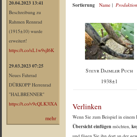
20.04.2023 13:41
Sortierung
Produktion
Name
|
Beschreibung zu
Rahmen Rennrad
(1915±10) wurde
erweitert!
https://t.co/xL1w9sjI6K
29.03.2023 07:25
Steyr Daimler Puch
Neues Fahrrad
1938±1
DÜRKOPP Herrenrad
"HALBRENNER"
https://t.co/v9cQLK3lXA
Verlinken
Wenn Sie zum Beispiel in einem 
mehr
Übersicht einfügen
ko
möchten,
und fügen Sie ihn dort an der gew