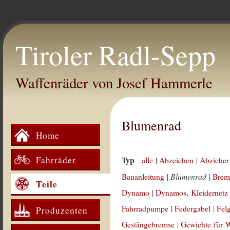
Tiroler Radl-Sepp
Waffenräder von Josef Hammerle
Blumenrad
Home
Fahrräder
Typ
alle
|
Abzeichen
|
Abzieher
Blumenrad
Bauanleitung
|
|
Brem
Teile
Dynamo
|
Dynamos, Kleidernetz
Fahrradpumpe
|
Federgabel
|
Fel
Produzenten
Gestängebremse
|
Gewichte für 