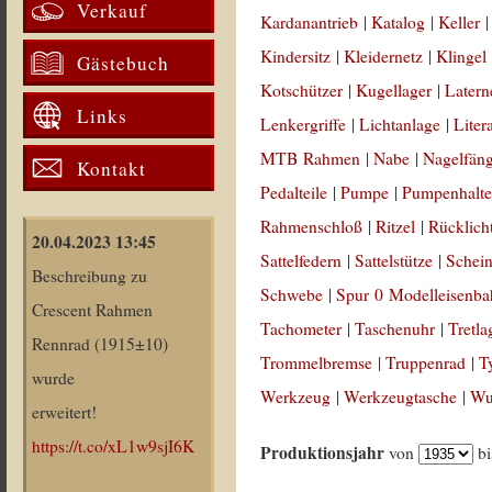
Verkauf
Kardanantrieb
|
Katalog
|
Keller
Kindersitz
|
Kleidernetz
|
Klingel
Gästebuch
Kotschützer
|
Kugellager
|
Latern
Links
Lenkergriffe
|
Lichtanlage
|
Liter
MTB Rahmen
|
Nabe
|
Nagelfän
Kontakt
Pedalteile
|
Pumpe
|
Pumpenhalte
Rahmenschloß
|
Ritzel
|
Rücklich
20.04.2023 13:45
Sattelfedern
|
Sattelstütze
|
Schein
Beschreibung zu
Schwebe
|
Spur 0 Modelleisenb
Crescent Rahmen
Tachometer
|
Taschenuhr
|
Tretla
Rennrad (1915±10)
Trommelbremse
|
Truppenrad
|
T
wurde
Werkzeug
|
Werkzeugtasche
|
Wul
erweitert!
https://t.co/xL1w9sjI6K
Produktionsjahr
von
b