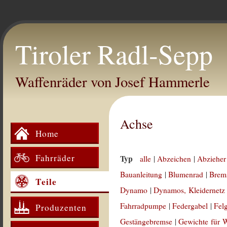
Tiroler Radl-Sepp
Waffenräder von Josef Hammerle
Achse
Home
Fahrräder
Typ
alle
|
Abzeichen
|
Abzieher
Bauanleitung
|
Blumenrad
|
Brem
Teile
Dynamo
|
Dynamos, Kleidernetz
Fahrradpumpe
|
Federgabel
|
Fel
Produzenten
Gestängebremse
|
Gewichte für 