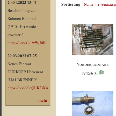
20.04.2023 13:41
Sortierung
Produktion
Name
|
Beschreibung zu
Rahmen Rennrad
(1915±10) wurde
erweitert!
https://t.co/xL1w9sjI6K
29.03.2023 07:25
Vorderradnabe
Neues Fahrrad
DÜRKOPP Herrenrad
1945±10
"HALBRENNER"
https://t.co/v9cQLK3lXA
mehr