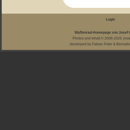
Login
Waffenrad-Homepage von Josef
Photos und Inhalt © 2008-2026
Jos
developed by
Fabian Peter
&
Bernade