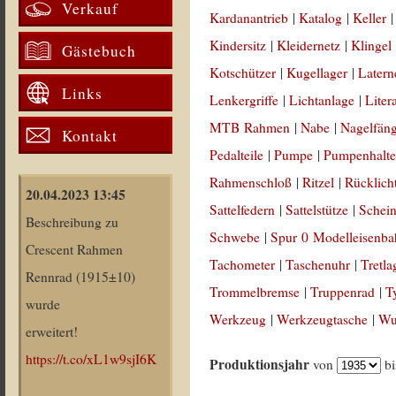
Verkauf
Kardanantrieb
|
Katalog
|
Keller
Kindersitz
|
Kleidernetz
|
Klingel
Gästebuch
Kotschützer
|
Kugellager
|
Latern
Links
Lenkergriffe
|
Lichtanlage
|
Liter
MTB Rahmen
|
Nabe
|
Nagelfän
Kontakt
Pedalteile
|
Pumpe
|
Pumpenhalte
Rahmenschloß
|
Ritzel
|
Rücklich
20.04.2023 13:45
Sattelfedern
|
Sattelstütze
|
Schein
Beschreibung zu
Schwebe
|
Spur 0 Modelleisenb
Crescent Rahmen
Tachometer
|
Taschenuhr
|
Tretla
Rennrad (1915±10)
Trommelbremse
|
Truppenrad
|
T
wurde
Werkzeug
|
Werkzeugtasche
|
Wul
erweitert!
https://t.co/xL1w9sjI6K
Produktionsjahr
von
b