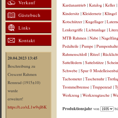
Verkauf
Kardanantrieb
|
Katalog
|
Keller
Kindersitz
|
Kleidernetz
|
Klingel
Gästebuch
Kotschützer
|
Kugellager
|
Latern
Links
Lenkergriffe
|
Lichtanlage
|
Liter
MTB Rahmen
|
Nabe
|
Nagelfän
Kontakt
Pedalteile
|
Pumpe
|
Pumpenhalte
Rahmenschloß
|
Ritzel
|
Rücklich
20.04.2023 13:45
Sattelfedern
|
Sattelstütze
|
Schein
Beschreibung zu
Schwebe
|
Spur 0 Modelleisenb
Crescent Rahmen
Tachometer
|
Taschenuhr
|
Tretla
Rennrad (1915±10)
Trommelbremse
|
Truppenrad
|
T
wurde
Werkzeug
|
Werkzeugtasche
|
Wul
erweitert!
https://t.co/xL1w9sjI6K
Produktionsjahr
von
b