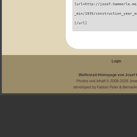
[url=http://josef.hammerle.me
_min/1935/construction_year_m
[/url]
Login
Waffenrad-Homepage von Josef
Photos und Inhalt © 2008-2026
Jos
developed by
Fabian Peter
&
Bernade