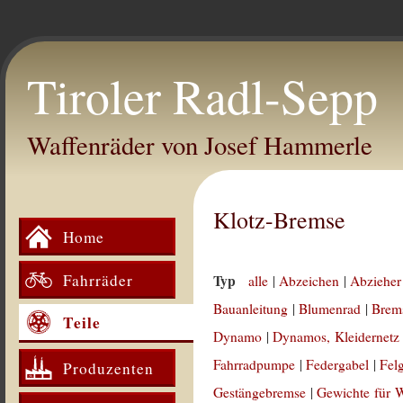
Tiroler Radl-Sepp
Waffenräder von Josef Hammerle
Klotz-Bremse
Home
Fahrräder
Typ
alle
|
Abzeichen
|
Abzieher
Bauanleitung
|
Blumenrad
|
Brem
Teile
Dynamo
|
Dynamos, Kleidernetz
Fahrradpumpe
|
Federgabel
|
Fel
Produzenten
Gestängebremse
|
Gewichte für 