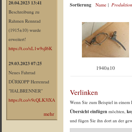
20.04.2023 13:41
Sortierung
Produktion
Name
|
Beschreibung zu
Rahmen Rennrad
(1915±10) wurde
erweitert!
https://t.co/xL1w9sjI6K
29.03.2023 07:25
1940±10
Neues Fahrrad
DÜRKOPP Herrenrad
Verlinken
"HALBRENNER"
https://t.co/v9cQLK3lXA
Wenn Sie zum Beispiel in einem 
Übersicht einfügen
ko
möchten,
mehr
und fügen Sie ihn dort an der gew