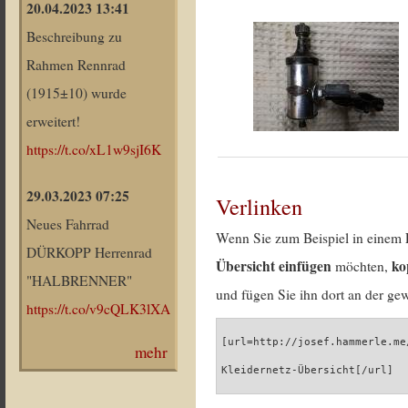
20.04.2023 13:41
Beschreibung zu
Rahmen Rennrad
(1915±10) wurde
erweitert!
https://t.co/xL1w9sjI6K
29.03.2023 07:25
Verlinken
Neues Fahrrad
Wenn Sie zum Beispiel in einem 
DÜRKOPP Herrenrad
Übersicht einfügen
ko
möchten,
"HALBRENNER"
und fügen Sie ihn dort an der gew
https://t.co/v9cQLK3lXA
[url=http://josef.hammerle.me
mehr
Kleidernetz-Übersicht[/url]