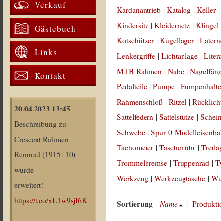
Verkauf
Kardanantrieb
|
Katalog
|
Keller
Kindersitz
|
Kleidernetz
|
Klingel
Gästebuch
Kotschützer
|
Kugellager
|
Latern
Links
Lenkergriffe
|
Lichtanlage
|
Liter
MTB Rahmen
|
Nabe
|
Nagelfän
Kontakt
Pedalteile
|
Pumpe
|
Pumpenhalte
Rahmenschloß
|
Ritzel
|
Rücklich
20.04.2023 13:45
Sattelfedern
|
Sattelstütze
|
Schein
Beschreibung zu
Schwebe
|
Spur 0 Modelleisenb
Crescent Rahmen
Tachometer
|
Taschenuhr
|
Tretla
Rennrad (1915±10)
Trommelbremse
|
Truppenrad
|
T
wurde
Werkzeug
|
Werkzeugtasche
|
Wul
erweitert!
https://t.co/xL1w9sjI6K
Sortierung
Name
|
Produkti