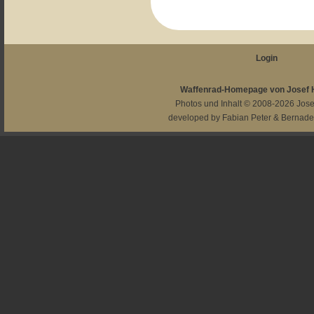
Login
Waffenrad-Homepage von Josef
Photos und Inhalt © 2008-2026
Jos
developed by
Fabian Peter
&
Bernade