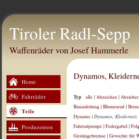
Tiroler Radl-Sepp
Waffenräder von Josef Hammerle
Dynamos, Kleidern
Home
Fahrräder
Typ
alle
|
Abzeichen
|
Abzieher
Bauanleitung
|
Blumenrad
|
Brem
Teile
Dynamos, Kleidernetz
Dynamo
|
Fahrradpumpe
|
Federgabel
|
Fel
Produzenten
Gestängebremse
|
Gewichte für 