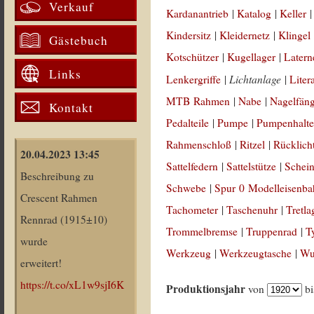
Verkauf
Kardanantrieb
|
Katalog
|
Keller
Kindersitz
|
Kleidernetz
|
Klingel
Gästebuch
Kotschützer
|
Kugellager
|
Latern
Links
Lichtanlage
Lenkergriffe
|
|
Liter
MTB Rahmen
|
Nabe
|
Nagelfän
Kontakt
Pedalteile
|
Pumpe
|
Pumpenhalte
Rahmenschloß
|
Ritzel
|
Rücklich
20.04.2023 13:45
Sattelfedern
|
Sattelstütze
|
Schein
Beschreibung zu
Schwebe
|
Spur 0 Modelleisenb
Crescent Rahmen
Tachometer
|
Taschenuhr
|
Tretla
Rennrad (1915±10)
Trommelbremse
|
Truppenrad
|
T
wurde
Werkzeug
|
Werkzeugtasche
|
Wul
erweitert!
https://t.co/xL1w9sjI6K
Produktionsjahr
von
b