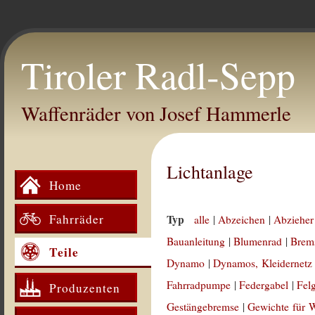
Tiroler Radl-Sepp
Waffenräder von Josef Hammerle
Lichtanlage
Home
Fahrräder
Typ
alle
|
Abzeichen
|
Abzieher
Bauanleitung
|
Blumenrad
|
Brem
Teile
Dynamo
|
Dynamos, Kleidernetz
Fahrradpumpe
|
Federgabel
|
Fel
Produzenten
Gestängebremse
|
Gewichte für 