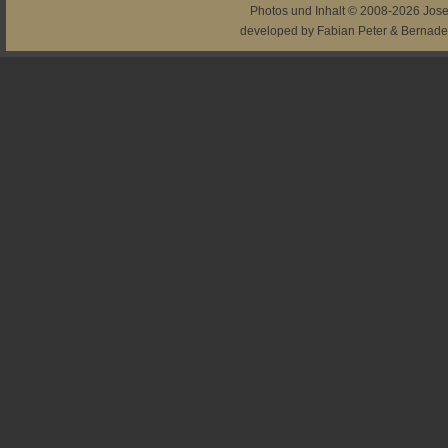
Photos und Inhalt © 2008-2026
Jos
developed by
Fabian Peter
&
Bernade