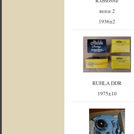
Radsonne
beige 2
1936±2
RUHLA DDR
1975±10