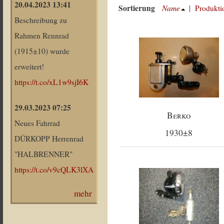
20.04.2023 13:41
Sortierung
Name
|
Produkti
Beschreibung zu
Rahmen Rennrad
(1915±10) wurde
erweitert!
https://t.co/xL1w9sjI6K
29.03.2023 07:25
Berko
Neues Fahrrad
1930±8
DÜRKOPP Herrenrad
"HALBRENNER"
https://t.co/v9cQLK3lXA
mehr