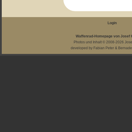
Login
Waffenrad-Homepage von Josef
Photos und Inhalt © 2008-2026
Jos
developed by
Fabian Peter
&
Bernade