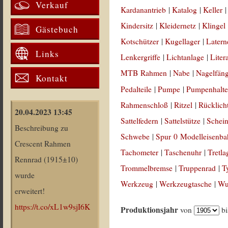
Verkauf
Kardanantrieb
|
Katalog
|
Keller
Kindersitz
|
Kleidernetz
|
Klingel
Gästebuch
Kotschützer
|
Kugellager
|
Latern
Links
Lenkergriffe
|
Lichtanlage
|
Liter
MTB Rahmen
|
Nabe
|
Nagelfän
Kontakt
Pedalteile
|
Pumpe
|
Pumpenhalte
Rahmenschloß
|
Ritzel
|
Rücklich
20.04.2023 13:45
Sattelfedern
|
Sattelstütze
|
Schein
Beschreibung zu
Schwebe
|
Spur 0 Modelleisenb
Crescent Rahmen
Tachometer
|
Taschenuhr
|
Tretla
Rennrad (1915±10)
Trommelbremse
|
Truppenrad
|
T
wurde
Werkzeug
|
Werkzeugtasche
|
Wul
erweitert!
https://t.co/xL1w9sjI6K
Produktionsjahr
von
b