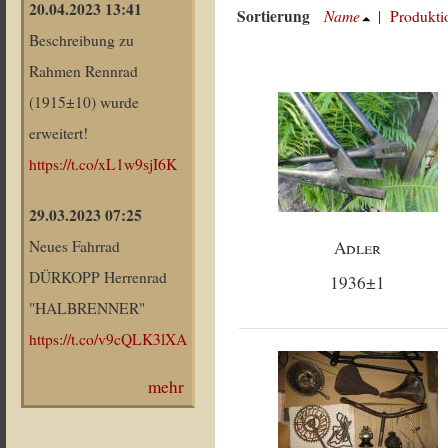
20.04.2023 13:41
Sortierung
Name
|
Produkti
Beschreibung zu
Rahmen Rennrad
(1915±10) wurde
erweitert!
https://t.co/xL1w9sjI6K
29.03.2023 07:25
Adler
Neues Fahrrad
DÜRKOPP Herrenrad
1936±1
"HALBRENNER"
https://t.co/v9cQLK3lXA
mehr