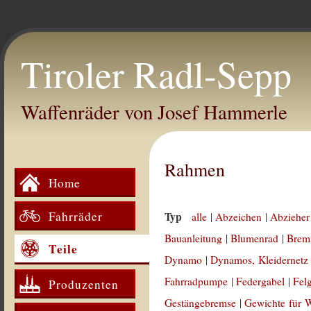
Tiroler Radl-Sepp
Waffenräder von Josef Hammerle
Rahmen
Home
Fahrräder
Typ
alle
|
Abzeichen
|
Abzieher
Bauanleitung
|
Blumenrad
|
Brem
Teile
Dynamo
|
Dynamos, Kleidernetz
Fahrradpumpe
|
Federgabel
|
Fel
Produzenten
Gestängebremse
|
Gewichte für 