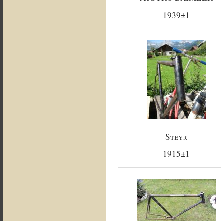
1939±1
Steyr
1915±1