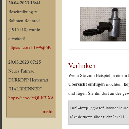
20.04.2023 13:41
Beschreibung zu
Rahmen Rennrad
(1915±10) wurde
erweitert!
https://t.co/xL1w9sjI6K
29.03.2023 07:25
Verlinken
Neues Fahrrad
Wenn Sie zum Beispiel in einem 
DÜRKOPP Herrenrad
Übersicht einfügen
ko
möchten,
"HALBRENNER"
und fügen Sie ihn dort an der gew
https://t.co/v9cQLK3lXA
[url=http://josef.hammerle.me
mehr
Kleidernetz-Übersicht[/url]