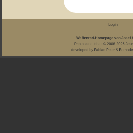
Login
Waffenrad-Homepage von Josef
Photos und Inhalt © 2008-2026
Jos
developed by
Fabian Peter
&
Bernade