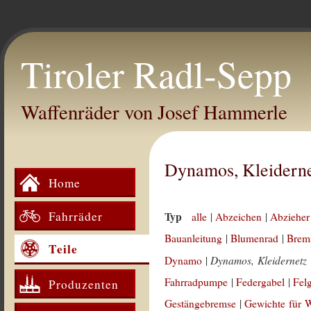
Tiroler Radl-Sepp
Waffenräder von Josef Hammerle
Dynamos, Kleidern
Home
Fahrräder
Typ
alle
|
Abzeichen
|
Abzieher
Bauanleitung
|
Blumenrad
|
Brem
Teile
Dynamos, Kleidernetz
Dynamo
|
Fahrradpumpe
|
Federgabel
|
Fel
Produzenten
Gestängebremse
|
Gewichte für 