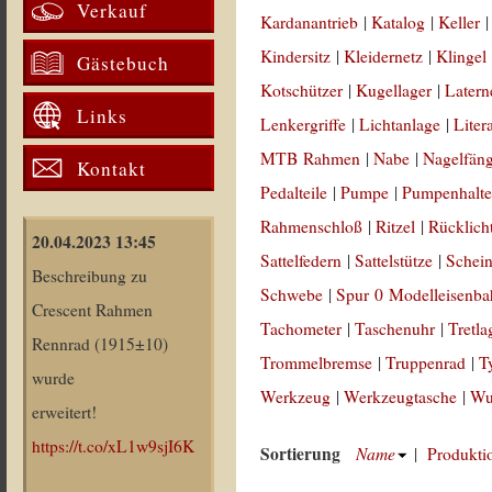
Verkauf
Kardanantrieb
|
Katalog
|
Keller
Kindersitz
|
Kleidernetz
|
Klingel
Gästebuch
Kotschützer
|
Kugellager
|
Latern
Links
Lenkergriffe
|
Lichtanlage
|
Liter
MTB Rahmen
|
Nabe
|
Nagelfän
Kontakt
Pedalteile
|
Pumpe
|
Pumpenhalte
Rahmenschloß
|
Ritzel
|
Rücklich
20.04.2023 13:45
Sattelfedern
|
Sattelstütze
|
Schein
Beschreibung zu
Schwebe
|
Spur 0 Modelleisenb
Crescent Rahmen
Tachometer
|
Taschenuhr
|
Tretla
Rennrad (1915±10)
Trommelbremse
|
Truppenrad
|
T
wurde
Werkzeug
|
Werkzeugtasche
|
Wul
erweitert!
https://t.co/xL1w9sjI6K
Sortierung
Name
|
Produkti