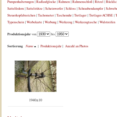
Pumpenhalterungen
|
Radlaufglocke
|
Rahmen
|
Rahmenschloß
|
Ritzel
|
Rücklic
Sattelfedern
|
Sattelstütze
|
Scheinwerfer
|
Schloss
|
Schraubendampfer
|
Schweb
Steuerkopfabzeichen
|
Tachometer
|
Taschenuhr
|
Tretlager
|
Tretlager-ACHSE
|
T
Typenschein
|
Werbekarte
|
Werbung
|
Werkzeug
|
Werkzeugtasche
|
Wulstreifen
Produktionsjahr
von
bis
Sortierung
Name
|
Produktionsjahr
|
Anzahl an Photos
1940±10