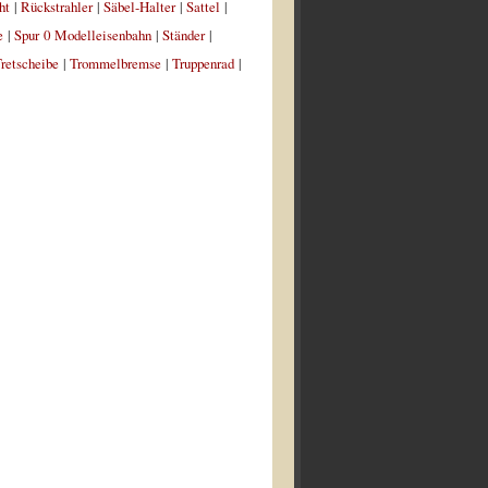
ht
|
Rückstrahler
|
Säbel-Halter
|
Sattel
|
e
|
Spur 0 Modelleisenbahn
|
Ständer
|
retscheibe
|
Trommelbremse
|
Truppenrad
|