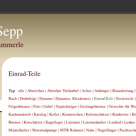
Sepp
Hammerle
Einrad-Teile
Typ
alle
|
Abzeichen
|
Abzieher Tretkurbel
|
Achse
|
Anhänger
|
Bauanleitung
Buch
|
Drahtfelge
|
Dynamo
|
Dynamos, Kleidernetz
|
Einrad-Teile
|
Ersatzteile
Felgenbremse
|
Foto
|
Gabel
|
Gepäckträger
|
Gestängebremse
|
Gewichte für Wa
Kardanantrieb
|
Katalog
|
Keller
|
Kennzeichen
|
Kettenschützer
|
Kindersitz
|
Kl
Bremse
|
Kotschützer
|
Kugellager
|
Laternen
|
Laternenhalter
|
Laufrad
|
Lenker
Mantelhalter
|
Motorradpumpe
|
MTB Rahmen
|
Nabe
|
Nagelfänger
|
Packtasch