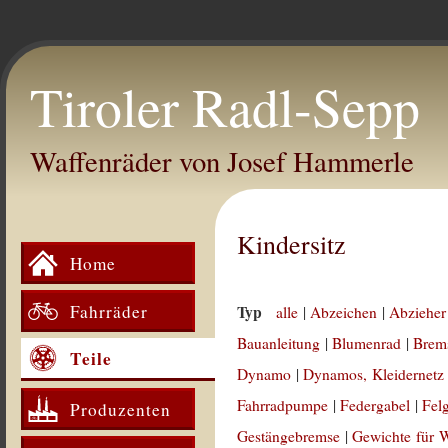
Tiroler Radl-Sepp
Waffenräder von Josef Hammerle
Kindersitz
Home
Fahrräder
Typ
alle
|
Abzeichen
|
Abzieher
Bauanleitung
|
Blumenrad
|
Brem
Teile
Dynamo
|
Dynamos, Kleidernetz
Fahrradpumpe
|
Federgabel
|
Fel
Produzenten
Gestängebremse
|
Gewichte für 