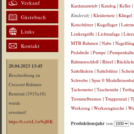
Verkauf
Kardanantrieb
|
Katalog
|
Keller
Kindersitz
|
Kleidernetz
|
Klingel
Gästebuch
Kotschützer
|
Kugellager
|
Latern
Links
Lenkergriffe
|
Lichtanlage
|
Liter
MTB Rahmen
|
Nabe
|
Nagelfän
Kontakt
Pedalteile
|
Pumpe
|
Pumpenhalte
Rahmenschloß
|
Ritzel
|
Rücklich
20.04.2023 13:45
Sattelfedern
|
Sattelstütze
|
Schein
Beschreibung zu
Schwebe
|
Spur 0 Modelleisenb
Crescent Rahmen
Tachometer
|
Taschenuhr
|
Tretla
Rennrad (1915±10)
Trommelbremse
|
Truppenrad
|
T
wurde
Werkzeug
|
Werkzeugtasche
|
Wul
erweitert!
https://t.co/xL1w9sjI6K
Produktionsjahr
von
b