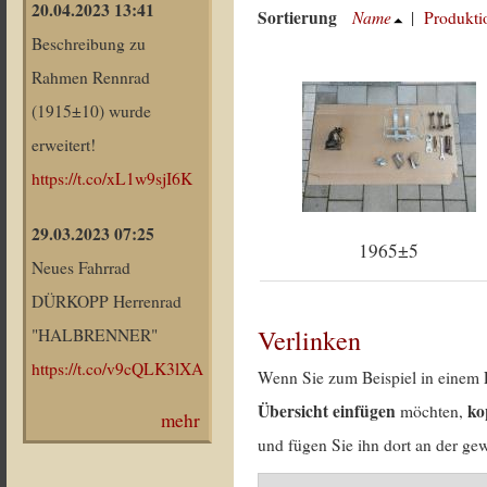
20.04.2023 13:41
Sortierung
Name
|
Produkti
Beschreibung zu
Rahmen Rennrad
(1915±10) wurde
erweitert!
https://t.co/xL1w9sjI6K
29.03.2023 07:25
1965±5
Neues Fahrrad
DÜRKOPP Herrenrad
Verlinken
"HALBRENNER"
https://t.co/v9cQLK3lXA
Wenn Sie zum Beispiel in einem 
Übersicht einfügen
ko
möchten,
mehr
und fügen Sie ihn dort an der gew