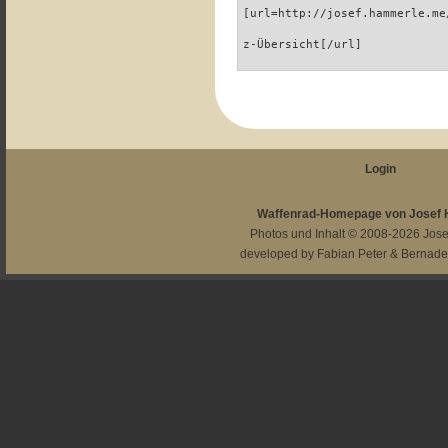
[url=http://josef.hammerle.me
z-Übersicht[/url]
Login
Waffenrad-Homepage von Josef
Photos und Inhalt © 2008-2026
Jos
developed by
Fabian Peter
&
Bernade