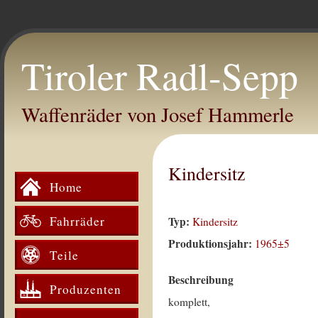
Tiroler Radl-Sepp
Waffenräder von Josef Hammerle
Kindersitz
Home
Fahrräder
Typ:
Kindersitz
Produktionsjahr:
1965±5
Teile
Beschreibung
Produzenten
komplett,