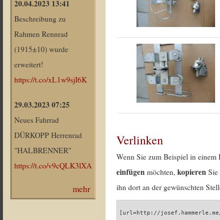
20.04.2023 13:41
Beschreibung zu
Rahmen Rennrad
(1915±10) wurde
erweitert!
https://t.co/xL1w9sjI6K
29.03.2023 07:25
Neues Fahrrad
DÜRKOPP Herrenrad
Verlinken
"HALBRENNER"
Wenn Sie zum Beispiel in einem 
https://t.co/v9cQLK3lXA
einfügen
kopieren
möchten,
Sie 
ihn dort an der gewünschten Stell
mehr
[url=http://josef.hammerle.me