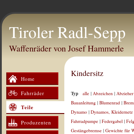
Tiroler Radl-Sepp
Waffenräder von Josef Hammerle
Kindersitz
Home
Fahrräder
Typ
alle
|
Abzeichen
|
Abzieher
Bauanleitung
|
Blumenrad
|
Brem
Teile
Dynamo
|
Dynamos, Kleidernetz
Fahrradpumpe
|
Federgabel
|
Fel
Produzenten
Gestängebremse
|
Gewichte für 