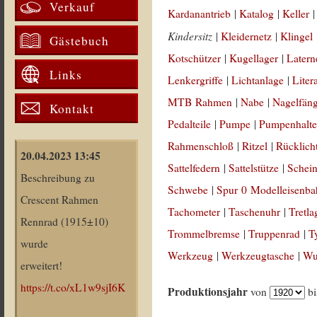
Verkauf
Kardanantrieb
|
Katalog
|
Keller
Kindersitz
|
Kleidernetz
|
Klingel
Gästebuch
Kotschützer
|
Kugellager
|
Latern
Links
Lenkergriffe
|
Lichtanlage
|
Liter
MTB Rahmen
|
Nabe
|
Nagelfän
Kontakt
Pedalteile
|
Pumpe
|
Pumpenhalte
Rahmenschloß
|
Ritzel
|
Rücklich
20.04.2023 13:45
Sattelfedern
|
Sattelstütze
|
Schein
Beschreibung zu
Schwebe
|
Spur 0 Modelleisenb
Crescent Rahmen
Tachometer
|
Taschenuhr
|
Tretla
Rennrad (1915±10)
Trommelbremse
|
Truppenrad
|
T
wurde
Werkzeug
|
Werkzeugtasche
|
Wul
erweitert!
https://t.co/xL1w9sjI6K
Produktionsjahr
von
b