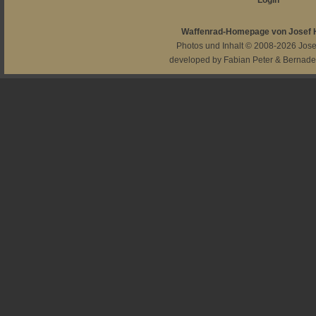
Login
Waffenrad-Homepage von Josef
Photos und Inhalt © 2008-2026
Jos
developed by
Fabian Peter
&
Bernade