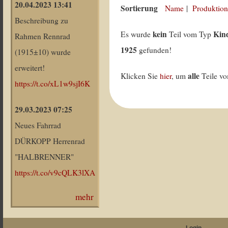
20.04.2023 13:41
Sortierung
Name
|
Produktion
Beschreibung zu
kein
Kind
Es wurde
Teil vom Typ
Rahmen Rennrad
1925
gefunden!
(1915±10) wurde
erweitert!
alle
Klicken Sie
hier
, um
Teile v
https://t.co/xL1w9sjI6K
29.03.2023 07:25
Neues Fahrrad
DÜRKOPP Herrenrad
"HALBRENNER"
https://t.co/v9cQLK3lXA
mehr