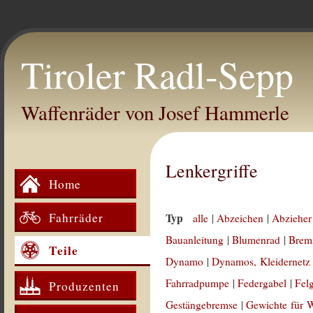
Tiroler Radl-Sepp
Waffenräder von Josef Hammerle
Lenkergriffe
Home
Fahrräder
Typ
alle
|
Abzeichen
|
Abzieher
Bauanleitung
|
Blumenrad
|
Brem
Teile
Dynamo
|
Dynamos, Kleidernetz
Fahrradpumpe
|
Federgabel
|
Fel
Produzenten
Gestängebremse
|
Gewichte für 