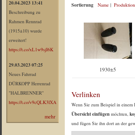
20.04.2023 13:41
Sortierung
Name
|
Produktion
Beschreibung zu
Rahmen Rennrad
(1915±10) wurde
erweitert!
https://t.co/xL1w9sjI6K
29.03.2023 07:25
1930±5
Neues Fahrrad
DÜRKOPP Herrenrad
Verlinken
"HALBRENNER"
https://t.co/v9cQLK3lXA
Wenn Sie zum Beispiel in einem 
Übersicht einfügen
ko
möchten,
mehr
und fügen Sie ihn dort an der gew