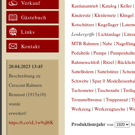
Verkauf
Kardanantrieb
|
Katalog
|
Keller
Kindersitz
|
Kleidernetz
|
Klingel
Gästebuch
Kotschützer
|
Kugellager
|
Latern
Links
Lenkergriffe
|
Lichtanlage
|
Liter
MTB Rahmen
|
Nabe
|
Nagelfän
Kontakt
Pedalteile
|
Pumpe
|
Pumpenhalte
Rahmenschloß
|
Ritzel
|
Rücklich
20.04.2023 13:45
Sattelfedern
|
Sattelstütze
|
Schein
Beschreibung zu
Schwebe
|
Spur 0 Modelleisenb
Crescent Rahmen
Tachometer
|
Taschenuhr
|
Tretla
Rennrad (1915±10)
Trommelbremse
|
Truppenrad
|
T
wurde
Werkzeug
|
Werkzeugtasche
|
Wul
erweitert!
https://t.co/xL1w9sjI6K
Produktionsjahr
von
b