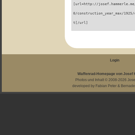
[url=http://josef.hammerle.me
0/construction_year_max/1925/
t[/url]
Login
Waffenrad-Homepage von Josef
Photos und Inhalt © 2008-2026
Jos
developed by
Fabian Peter
&
Bernade