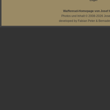
Login
Waffenrad-Homepage von Josef
Photos und Inhalt © 2008-2026
Jos
developed by
Fabian Peter
&
Bernade