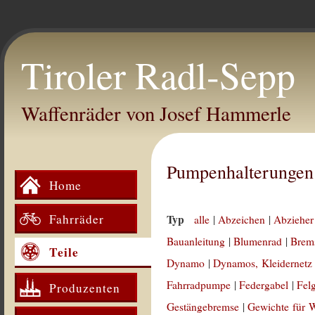
Tiroler Radl-Sepp
Waffenräder von Josef Hammerle
Pumpenhalterungen
Home
Fahrräder
Typ
alle
|
Abzeichen
|
Abzieher
Bauanleitung
|
Blumenrad
|
Brem
Teile
Dynamo
|
Dynamos, Kleidernetz
Fahrradpumpe
|
Federgabel
|
Fel
Produzenten
Gestängebremse
|
Gewichte für 