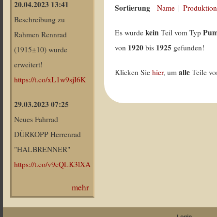
20.04.2023 13:41
Sortierung
Name
|
Produktion
Beschreibung zu
kein
Pum
Es wurde
Teil vom Typ
Rahmen Rennrad
1920
1925
von
bis
gefunden!
(1915±10) wurde
erweitert!
alle
Klicken Sie
hier
, um
Teile v
https://t.co/xL1w9sjI6K
29.03.2023 07:25
Neues Fahrrad
DÜRKOPP Herrenrad
"HALBRENNER"
https://t.co/v9cQLK3lXA
mehr