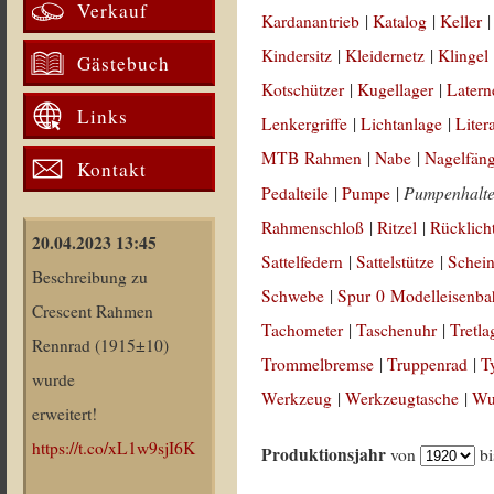
Verkauf
Kardanantrieb
|
Katalog
|
Keller
Kindersitz
|
Kleidernetz
|
Klingel
Gästebuch
Kotschützer
|
Kugellager
|
Latern
Links
Lenkergriffe
|
Lichtanlage
|
Liter
MTB Rahmen
|
Nabe
|
Nagelfän
Kontakt
Pumpenhalt
Pedalteile
|
Pumpe
|
Rahmenschloß
|
Ritzel
|
Rücklich
20.04.2023 13:45
Sattelfedern
|
Sattelstütze
|
Schein
Beschreibung zu
Schwebe
|
Spur 0 Modelleisenb
Crescent Rahmen
Tachometer
|
Taschenuhr
|
Tretla
Rennrad (1915±10)
Trommelbremse
|
Truppenrad
|
T
wurde
Werkzeug
|
Werkzeugtasche
|
Wul
erweitert!
https://t.co/xL1w9sjI6K
Produktionsjahr
von
b