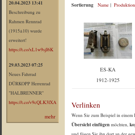
20.04.2023 13:41
Sortierung
Name
|
Produktion
Beschreibung zu
Rahmen Rennrad
(1915±10) wurde
erweitert!
https://t.co/xL1w9sjI6K
29.03.2023 07:25
ES-KA
Neues Fahrrad
1912-1925
DÜRKOPP Herrenrad
"HALBRENNER"
https://t.co/v9cQLK3lXA
Verlinken
Wenn Sie zum Beispiel in einem 
mehr
Übersicht einfügen
ko
möchten,
und fügen Sie ihn dort an der gew