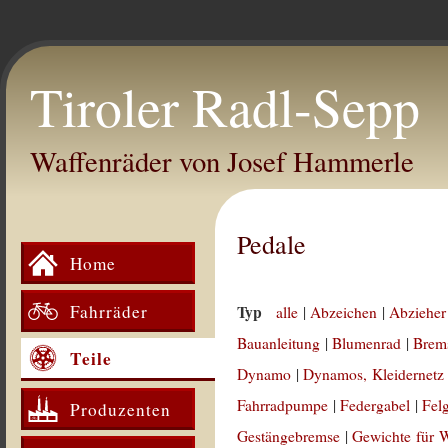
Tiroler Radl-Sepp
Waffenräder von Josef Hammerle
Pedale
Home
Fahrräder
Typ
alle
|
Abzeichen
|
Abzieher
Bauanleitung
|
Blumenrad
|
Brem
Teile
Dynamo
|
Dynamos, Kleidernetz
Fahrradpumpe
|
Federgabel
|
Fel
Produzenten
Gestängebremse
|
Gewichte für 