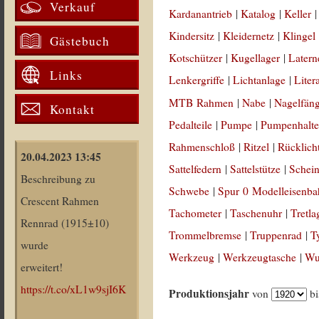
Verkauf
Kardanantrieb
|
Katalog
|
Keller
Kindersitz
|
Kleidernetz
|
Klingel
Gästebuch
Kotschützer
|
Kugellager
|
Latern
Links
Lenkergriffe
|
Lichtanlage
|
Liter
MTB Rahmen
|
Nabe
|
Nagelfän
Kontakt
Pedalteile
|
Pumpe
|
Pumpenhalte
Rahmenschloß
|
Ritzel
|
Rücklich
20.04.2023 13:45
Sattelfedern
|
Sattelstütze
|
Schein
Beschreibung zu
Schwebe
|
Spur 0 Modelleisenb
Crescent Rahmen
Tachometer
|
Taschenuhr
|
Tretla
Rennrad (1915±10)
Trommelbremse
|
Truppenrad
|
T
wurde
Werkzeug
|
Werkzeugtasche
|
Wul
erweitert!
https://t.co/xL1w9sjI6K
Produktionsjahr
von
b