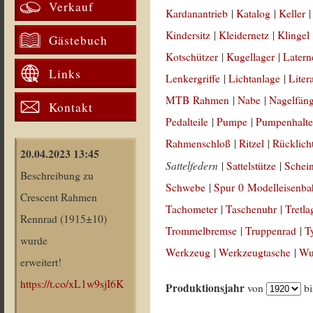
Verkauf
Kardanantrieb
|
Katalog
|
Keller
Kindersitz
|
Kleidernetz
|
Klingel
Gästebuch
Kotschützer
|
Kugellager
|
Latern
Links
Lenkergriffe
|
Lichtanlage
|
Liter
MTB Rahmen
|
Nabe
|
Nagelfän
Kontakt
Pedalteile
|
Pumpe
|
Pumpenhalte
Rahmenschloß
|
Ritzel
|
Rücklich
20.04.2023 13:45
Sattelfedern
|
Sattelstütze
|
Schei
Beschreibung zu
Schwebe
|
Spur 0 Modelleisenb
Crescent Rahmen
Tachometer
|
Taschenuhr
|
Tretla
Rennrad (1915±10)
Trommelbremse
|
Truppenrad
|
T
wurde
Werkzeug
|
Werkzeugtasche
|
Wul
erweitert!
https://t.co/xL1w9sjI6K
Produktionsjahr
von
b