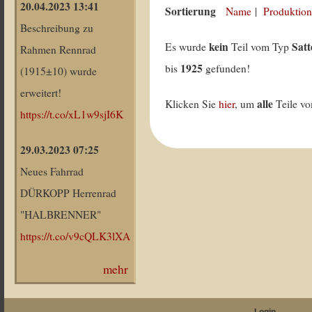
20.04.2023 13:41
Sortierung
Name
|
Produktion
Beschreibung zu
kein
Satt
Es wurde
Teil vom Typ
Rahmen Rennrad
1925
bis
gefunden!
(1915±10) wurde
erweitert!
alle
Klicken Sie
hier
, um
Teile v
https://t.co/xL1w9sjI6K
29.03.2023 07:25
Neues Fahrrad
DÜRKOPP Herrenrad
"HALBRENNER"
https://t.co/v9cQLK3lXA
mehr