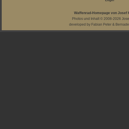
Login
Waffenrad-Homepage von Josef
Photos und Inhalt © 2008-2026
Jos
developed by
Fabian Peter
&
Bernade