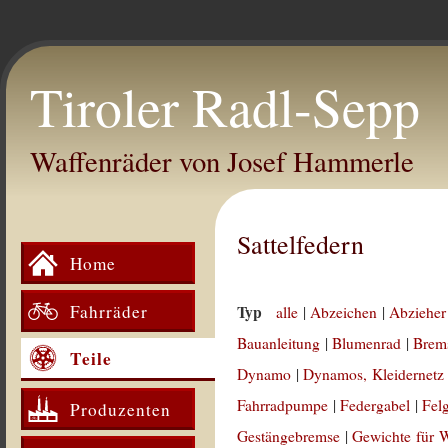
Tiroler Radl-Sepp
Waffenräder von Josef Hammerle
Sattelfedern
Home
Fahrräder
Typ
alle
|
Abzeichen
|
Abzieher
Bauanleitung
|
Blumenrad
|
Brem
Teile
Dynamo
|
Dynamos, Kleidernetz
Fahrradpumpe
|
Federgabel
|
Fel
Produzenten
Gestängebremse
|
Gewichte für 