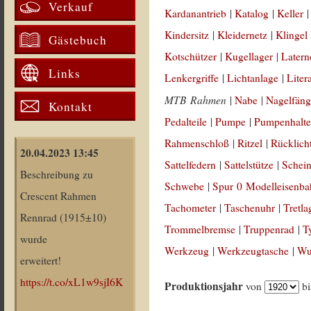
Verkauf
Kardanantrieb
|
Katalog
|
Keller
Kindersitz
|
Kleidernetz
|
Klingel
Gästebuch
Kotschützer
|
Kugellager
|
Latern
Links
Lenkergriffe
|
Lichtanlage
|
Liter
MTB Rahmen
|
Nabe
|
Nagelfäng
Kontakt
Pedalteile
|
Pumpe
|
Pumpenhalte
Rahmenschloß
|
Ritzel
|
Rücklich
20.04.2023 13:45
Sattelfedern
|
Sattelstütze
|
Schein
Beschreibung zu
Schwebe
|
Spur 0 Modelleisenb
Crescent Rahmen
Tachometer
|
Taschenuhr
|
Tretla
Rennrad (1915±10)
Trommelbremse
|
Truppenrad
|
T
wurde
Werkzeug
|
Werkzeugtasche
|
Wul
erweitert!
https://t.co/xL1w9sjI6K
Produktionsjahr
von
b