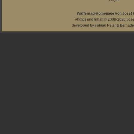
Login
Waffenrad-Homepage von Josef
Photos und Inhalt © 2008-2026
Jos
developed by
Fabian Peter
&
Bernade