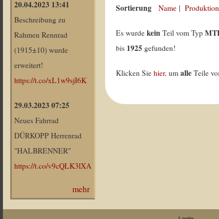
20.04.2023 13:41
Sortierung
Name
|
Produktion
Beschreibung zu
kein
MT
Es wurde
Teil vom Typ
Rahmen Rennrad
1925
bis
gefunden!
(1915±10) wurde
erweitert!
alle
Klicken Sie
hier
, um
Teile v
https://t.co/xL1w9sjI6K
29.03.2023 07:25
Neues Fahrrad
DÜRKOPP Herrenrad
"HALBRENNER"
https://t.co/v9cQLK3lXA
mehr