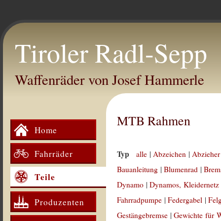
Tiroler Radl-Sepp
Waffenräder von Josef Hammerle
MTB Rahmen
Home
Fahrräder
Typ
alle
|
Abzeichen
|
Abzieher
Bauanleitung
|
Blumenrad
|
Brem
Teile
Dynamo
|
Dynamos, Kleidernetz
Fahrradpumpe
|
Federgabel
|
Fel
Produzenten
Gestängebremse
|
Gewichte für 