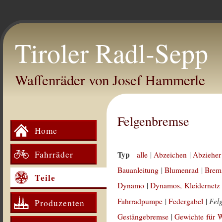
Tiroler Radl-Sepp
Waffenräder von Josef Hammerle
Felgenbremse
Home
Fahrräder
Typ
alle
|
Abzeichen
|
Abzieher
Bauanleitung
|
Blumenrad
|
Brem
Teile
Dynamo
|
Dynamos, Kleidernetz
Fel
Fahrradpumpe
|
Federgabel
|
Produzenten
Gestängebremse
|
Gewichte für 