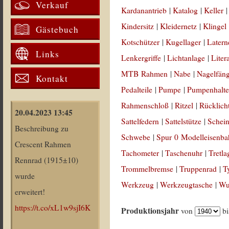
Verkauf
Kardanantrieb
|
Katalog
|
Keller
Kindersitz
|
Kleidernetz
|
Klingel
Gästebuch
Kotschützer
|
Kugellager
|
Latern
Links
Lenkergriffe
|
Lichtanlage
|
Liter
MTB Rahmen
|
Nabe
|
Nagelfän
Kontakt
Pedalteile
|
Pumpe
|
Pumpenhalte
Rahmenschloß
|
Ritzel
|
Rücklich
20.04.2023 13:45
Sattelfedern
|
Sattelstütze
|
Schein
Beschreibung zu
Schwebe
|
Spur 0 Modelleisenb
Crescent Rahmen
Tachometer
|
Taschenuhr
|
Tretla
Rennrad (1915±10)
Trommelbremse
|
Truppenrad
|
T
wurde
Werkzeug
|
Werkzeugtasche
|
Wul
erweitert!
https://t.co/xL1w9sjI6K
Produktionsjahr
von
b