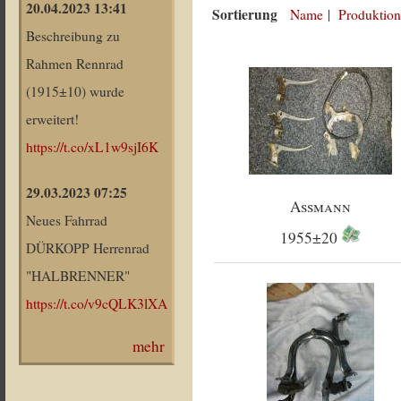
20.04.2023 13:41
Sortierung
Name
|
Produktion
Beschreibung zu
Rahmen Rennrad
(1915±10) wurde
erweitert!
https://t.co/xL1w9sjI6K
29.03.2023 07:25
Assmann
Neues Fahrrad
1955±20
DÜRKOPP Herrenrad
"HALBRENNER"
https://t.co/v9cQLK3lXA
mehr