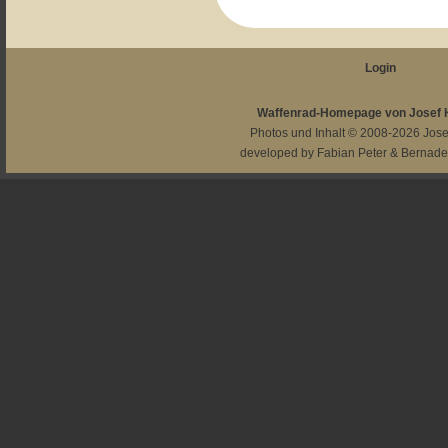
Login
Waffenrad-Homepage von Josef
Photos und Inhalt © 2008-2026
Jos
developed by
Fabian Peter
&
Bernade