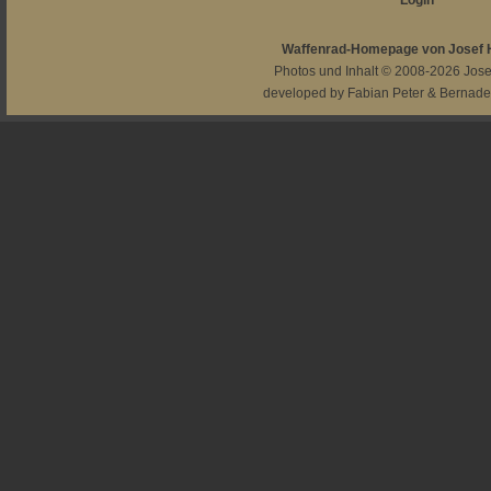
Login
Waffenrad-Homepage von Josef
Photos und Inhalt © 2008-2026
Jos
developed by
Fabian Peter
&
Bernade