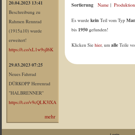
20.04.2023 13:41
Sortierung
Name
|
Produktion
Beschreibung zu
kein
Man
Es wurde
Teil vom Typ
Rahmen Rennrad
1950
bis
gefunden!
(1915±10) wurde
erweitert!
alle
Klicken Sie
hier
, um
Teile v
https://t.co/xL1w9sjI6K
29.03.2023 07:25
Neues Fahrrad
DÜRKOPP Herrenrad
"HALBRENNER"
https://t.co/v9cQLK3lXA
mehr