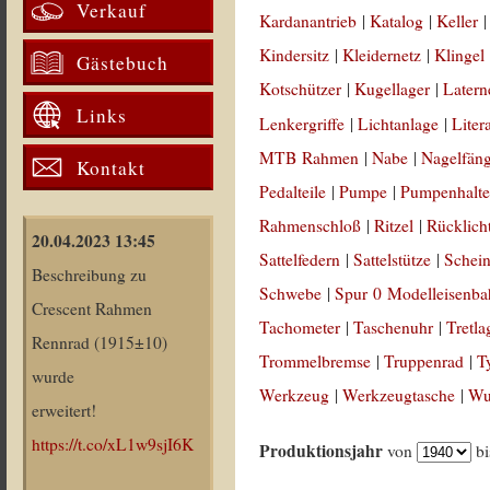
Verkauf
Kardanantrieb
|
Katalog
|
Keller
Kindersitz
|
Kleidernetz
|
Klingel
Gästebuch
Kotschützer
|
Kugellager
|
Latern
Links
Lenkergriffe
|
Lichtanlage
|
Liter
MTB Rahmen
|
Nabe
|
Nagelfän
Kontakt
Pedalteile
|
Pumpe
|
Pumpenhalte
Rahmenschloß
|
Ritzel
|
Rücklich
20.04.2023 13:45
Sattelfedern
|
Sattelstütze
|
Schein
Beschreibung zu
Schwebe
|
Spur 0 Modelleisenb
Crescent Rahmen
Tachometer
|
Taschenuhr
|
Tretla
Rennrad (1915±10)
Trommelbremse
|
Truppenrad
|
T
wurde
Werkzeug
|
Werkzeugtasche
|
Wul
erweitert!
https://t.co/xL1w9sjI6K
Produktionsjahr
von
b