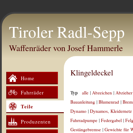
Tiroler Radl-Sepp
Waffenräder von Josef Hammerle
Klingeldeckel
Home
Fahrräder
Typ
alle
|
Abzeichen
|
Abzieher
Bauanleitung
|
Blumenrad
|
Brem
Teile
Dynamo
|
Dynamos, Kleidernetz
Fahrradpumpe
|
Federgabel
|
Fel
Produzenten
Gestängebremse
|
Gewichte für 