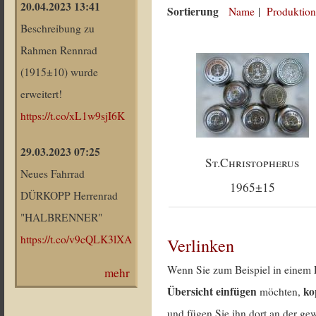
20.04.2023 13:41
Sortierung
Name
|
Produktion
Beschreibung zu
Rahmen Rennrad
(1915±10) wurde
erweitert!
https://t.co/xL1w9sjI6K
29.03.2023 07:25
St.Christopherus
Neues Fahrrad
1965±15
DÜRKOPP Herrenrad
"HALBRENNER"
https://t.co/v9cQLK3lXA
Verlinken
Wenn Sie zum Beispiel in einem 
mehr
Übersicht einfügen
ko
möchten,
und fügen Sie ihn dort an der gew