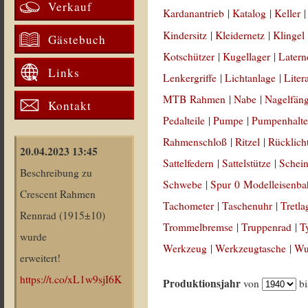
Verkauf
Kardanantrieb
|
Katalog
|
Keller
Kindersitz
|
Kleidernetz
|
Klingel
Gästebuch
Kotschützer
|
Kugellager
|
Latern
Links
Lenkergriffe
|
Lichtanlage
|
Liter
MTB Rahmen
|
Nabe
|
Nagelfän
Kontakt
Pedalteile
|
Pumpe
|
Pumpenhalte
Rahmenschloß
|
Ritzel
|
Rücklich
20.04.2023 13:45
Sattelfedern
|
Sattelstütze
|
Schein
Beschreibung zu
Schwebe
|
Spur 0 Modelleisenb
Crescent Rahmen
Tachometer
|
Taschenuhr
|
Tretla
Rennrad (1915±10)
Trommelbremse
|
Truppenrad
|
T
wurde
Werkzeug
|
Werkzeugtasche
|
Wul
erweitert!
https://t.co/xL1w9sjI6K
Produktionsjahr
von
b