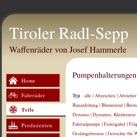
Tiroler Radl-Sepp
Waffenräder von Josef Hammerle
Pumpenhalterungen
Home
Fahrräder
Typ
alle
|
Abzeichen
|
Abzieher
Bauanleitung
|
Blumenrad
|
Brem
Teile
Dynamo
|
Dynamos, Kleidernetz
Fahrradpumpe
|
Federgabel
|
Fel
Produzenten
Gestängebremse
|
Gewichte für 