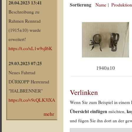
20.04.2023 13:41
Sortierung
Name
|
Produktion
Beschreibung zu
Rahmen Rennrad
(1915±10) wurde
erweitert!
https://t.co/xL1w9sjI6K
29.03.2023 07:25
1940±10
Neues Fahrrad
DÜRKOPP Herrenrad
Verlinken
"HALBRENNER"
https://t.co/v9cQLK3lXA
Wenn Sie zum Beispiel in einem 
Übersicht einfügen
ko
möchten,
mehr
und fügen Sie ihn dort an der gew