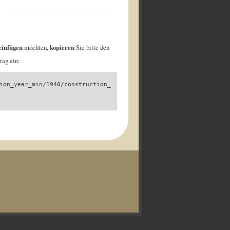
einfügen
möchten,
kopieren
Sie bitte den
rag ein:
ion_year_min/1940/construction_