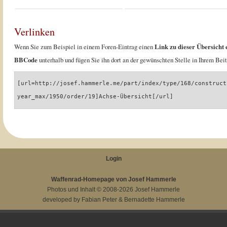
Verlinken
Wenn Sie zum Beispiel in einem Foren-Eintrag einen
Link zu dieser Übersicht 
BBCode
unterhalb und fügen Sie ihn dort an der gewünschten Stelle in Ihrem Beit
[url=http://josef.hammerle.me/part/index/type/168/construct
year_max/1950/order/19]Achse-Übersicht[/url]
Login
Waffenrad-Homepage von Josef Hammerle
Photos und Inhalt © 2008-2026
Josef Hammerle
developed by
Fabian Peter
&
Bernadette Hammerle