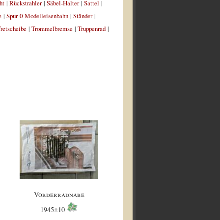
ht
|
Rückstrahler
|
Säbel-Halter
|
Sattel
|
e
|
Spur 0 Modelleisenbahn
|
Ständer
|
retscheibe
|
Trommelbremse
|
Truppenrad
|
Vorderradnabe
1945±10