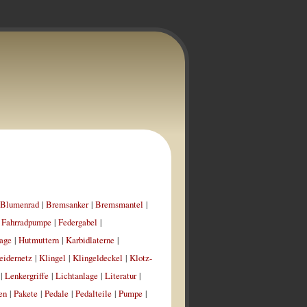
Blumenrad
|
Bremsanker
|
Bremsmantel
|
|
Fahrradpumpe
|
Federgabel
|
age
|
Hutmuttern
|
Karbidlaterne
|
eidernetz
|
Klingel
|
Klingeldeckel
|
Klotz-
|
Lenkergriffe
|
Lichtanlage
|
Literatur
|
en
|
Pakete
|
Pedale
|
Pedalteile
|
Pumpe
|