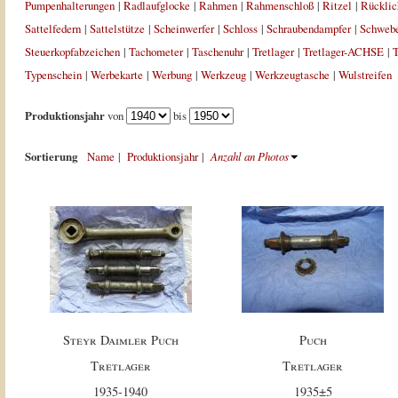
Pumpenhalterungen
|
Radlaufglocke
|
Rahmen
|
Rahmenschloß
|
Ritzel
|
Rücklic
Sattelfedern
|
Sattelstütze
|
Scheinwerfer
|
Schloss
|
Schraubendampfer
|
Schweb
Steuerkopfabzeichen
|
Tachometer
|
Taschenuhr
|
Tretlager
|
Tretlager-ACHSE
|
T
Typenschein
|
Werbekarte
|
Werbung
|
Werkzeug
|
Werkzeugtasche
|
Wulstreifen
Produktionsjahr
von
bis
Sortierung
Name
|
Produktionsjahr
|
Anzahl an Photos
Steyr Daimler Puch
Puch
Tretlager
Tretlager
1935-1940
1935±5