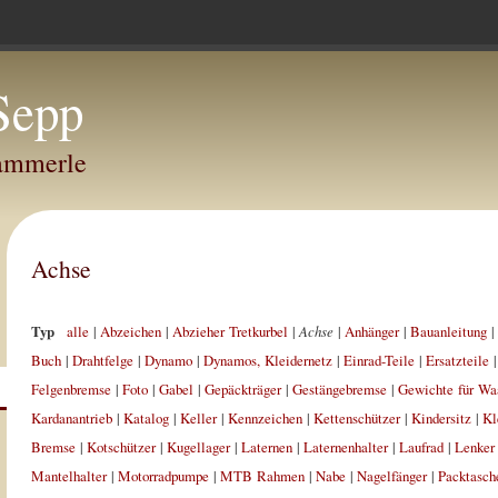
Sepp
Hammerle
Achse
Typ
alle
|
Abzeichen
|
Abzieher Tretkurbel
|
Achse
|
Anhänger
|
Bauanleitung
|
Buch
|
Drahtfelge
|
Dynamo
|
Dynamos, Kleidernetz
|
Einrad-Teile
|
Ersatzteile
Felgenbremse
|
Foto
|
Gabel
|
Gepäckträger
|
Gestängebremse
|
Gewichte für Wa
Kardanantrieb
|
Katalog
|
Keller
|
Kennzeichen
|
Kettenschützer
|
Kindersitz
|
Kl
Bremse
|
Kotschützer
|
Kugellager
|
Laternen
|
Laternenhalter
|
Laufrad
|
Lenker
Mantelhalter
|
Motorradpumpe
|
MTB Rahmen
|
Nabe
|
Nagelfänger
|
Packtasch