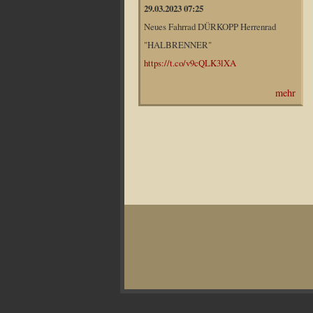
29.03.2023 07:25
Neues Fahrrad DÜRKOPP Herrenrad
"HALBRENNER"
https://t.co/v9cQLK3lXA
mehr