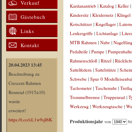
Verkauf
Kardanantrieb
|
Katalog
|
Keller
Kindersitz
|
Kleidernetz
|
Klingel
Gästebuch
Kotschützer
|
Kugellager
|
Latern
Links
Lenkergriffe
|
Lichtanlage
|
Liter
MTB Rahmen
|
Nabe
|
Nagelfän
Kontakt
Pedalteile
|
Pumpe
|
Pumpenhalte
Rahmenschloß
|
Ritzel
|
Rücklich
20.04.2023 13:45
Sattelfedern
|
Sattelstütze
|
Schein
Beschreibung zu
Schwebe
|
Spur 0 Modelleisenb
Crescent Rahmen
Tachometer
|
Taschenuhr
|
Tretla
Rennrad (1915±10)
Trommelbremse
|
Truppenrad
|
T
wurde
Werkzeug
|
Werkzeugtasche
|
Wul
erweitert!
https://t.co/xL1w9sjI6K
Produktionsjahr
von
b