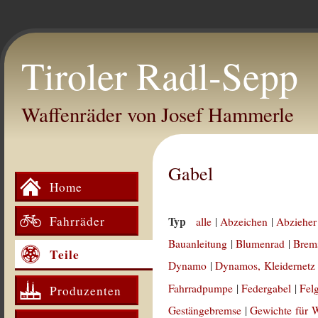
Tiroler Radl-Sepp
Waffenräder von Josef Hammerle
Gabel
Home
Fahrräder
Typ
alle
|
Abzeichen
|
Abzieher
Bauanleitung
|
Blumenrad
|
Brem
Teile
Dynamo
|
Dynamos, Kleidernetz
Fahrradpumpe
|
Federgabel
|
Fel
Produzenten
Gestängebremse
|
Gewichte für 