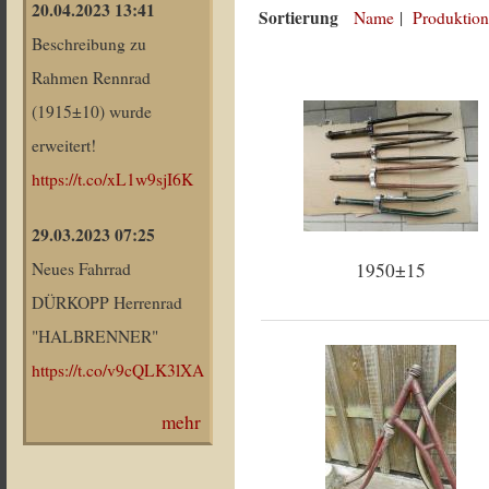
20.04.2023 13:41
Sortierung
Name
|
Produktion
Beschreibung zu
Rahmen Rennrad
(1915±10) wurde
erweitert!
https://t.co/xL1w9sjI6K
29.03.2023 07:25
1950±15
Neues Fahrrad
DÜRKOPP Herrenrad
"HALBRENNER"
https://t.co/v9cQLK3lXA
mehr