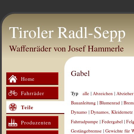
Tiroler Radl-Sepp
Waffenräder von Josef Hammerle
Gabel
Home
Fahrräder
Typ
alle
|
Abzeichen
|
Abzieher
Bauanleitung
|
Blumenrad
|
Brem
Teile
Dynamo
|
Dynamos, Kleidernetz
Fahrradpumpe
|
Federgabel
|
Fel
Produzenten
Gestängebremse
|
Gewichte für 