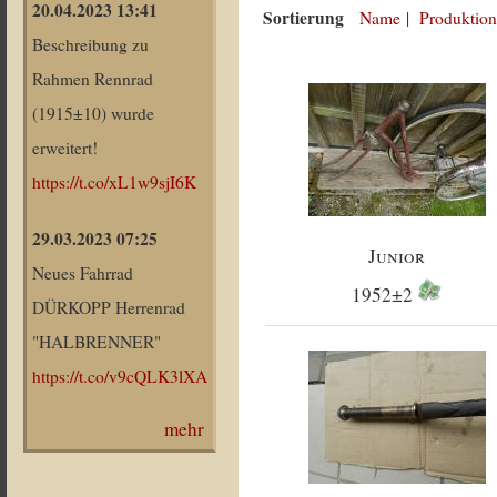
20.04.2023 13:41
Sortierung
Name
|
Produktion
Beschreibung zu
Rahmen Rennrad
(1915±10) wurde
erweitert!
https://t.co/xL1w9sjI6K
29.03.2023 07:25
Junior
Neues Fahrrad
1952±2
DÜRKOPP Herrenrad
"HALBRENNER"
https://t.co/v9cQLK3lXA
mehr