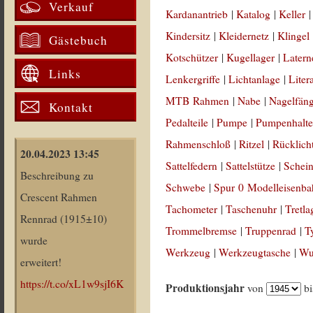
Verkauf
Kardanantrieb
|
Katalog
|
Keller
Kindersitz
|
Kleidernetz
|
Klingel
Gästebuch
Kotschützer
|
Kugellager
|
Latern
Links
Lenkergriffe
|
Lichtanlage
|
Liter
MTB Rahmen
|
Nabe
|
Nagelfän
Kontakt
Pedalteile
|
Pumpe
|
Pumpenhalte
Rahmenschloß
|
Ritzel
|
Rücklich
20.04.2023 13:45
Sattelfedern
|
Sattelstütze
|
Schein
Beschreibung zu
Schwebe
|
Spur 0 Modelleisenb
Crescent Rahmen
Tachometer
|
Taschenuhr
|
Tretla
Rennrad (1915±10)
Trommelbremse
|
Truppenrad
|
T
wurde
Werkzeug
|
Werkzeugtasche
|
Wul
erweitert!
https://t.co/xL1w9sjI6K
Produktionsjahr
von
b