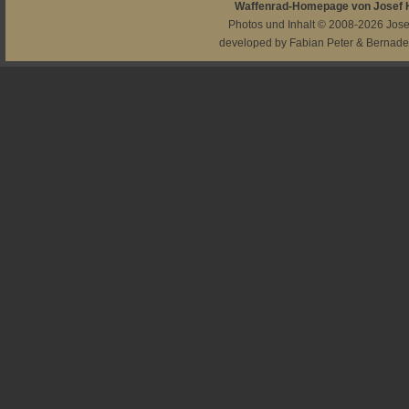
Waffenrad-Homepage von Josef
Photos und Inhalt © 2008-2026
Jos
developed by
Fabian Peter
&
Bernade