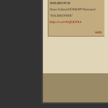
29.03.2023 07:25
Neues Fahrrad DÜRKOPP Herrenrad
"HALBRENNER"
https://t.co/v9cQLK3lXA
mehr