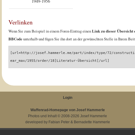
1949-1956
Verlinken
Wenn Sie zum Beispiel in einem Foren-Eintrag einen
Link zu dieser Übersicht 
BBCode
unterhalb und fügen Sie ihn dort an der gewünschten Stelle in Ihrem Beit
[url=http://josef.hammerle.me/part/index/type/72/constructi
ear_max/1955/order/18]Literatur-Übersicht[/url]
Login
Waffenrad-Homepage von Josef Hammerle
Photos und Inhalt © 2008-2026
Josef Hammerle
developed by
Fabian Peter
&
Bernadette Hammerle