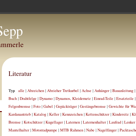
Sepp
Hammerle
Literatur
Typ
alle
|
Abzeichen
|
Abzieher Tretkurbel
|
Achse
|
Anhänger
|
Bauanleitung
Buch
|
Drahtfelge
|
Dynamo
|
Dynamos, Kleidernetz
|
Einrad-Teile
|
Ersatzteile
Felgenbremse
|
Foto
|
Gabel
|
Gepäckträger
|
Gestängebremse
|
Gewichte für Wa
Kardanantrieb
|
Katalog
|
Keller
|
Kennzeichen
|
Kettenschützer
|
Kindersitz
|
Kl
Bremse
|
Kotschützer
|
Kugellager
|
Laternen
|
Laternenhalter
|
Laufrad
|
Lenker
Mantelhalter
|
Motorradpumpe
|
MTB Rahmen
|
Nabe
|
Nagelfänger
|
Packtasch