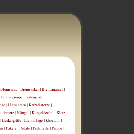
|
Blumenrad
|
Bremsanker
|
Bremsmantel
|
|
Fahrradpumpe
|
Federgabel
|
age
|
Hutmuttern
|
Karbidlaterne
|
eidernetz
|
Klingel
|
Klingeldeckel
|
Klotz-
|
Lenkergriffe
|
Lichtanlage
|
Literatur
|
en
|
Pakete
|
Pedale
|
Pedalteile
|
Pumpe
|