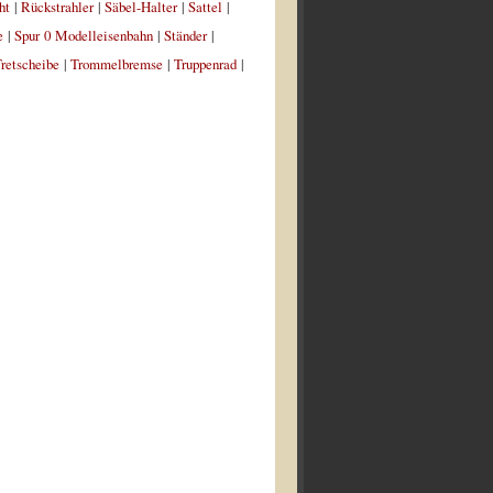
ht
|
Rückstrahler
|
Säbel-Halter
|
Sattel
|
e
|
Spur 0 Modelleisenbahn
|
Ständer
|
retscheibe
|
Trommelbremse
|
Truppenrad
|