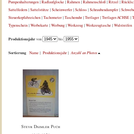
Pumpenhalterungen
|
Radlaufglocke
|
Rahmen
|
Rahmenschloß
|
Ritzel
|
Rücklic
Sattelfedern
|
Sattelstütze
|
Scheinwerfer
|
Schloss
|
Schraubendampfer
|
Schweb
Steuerkopfabzeichen
|
Tachometer
|
Taschenuhr
|
Tretlager
|
Tretlager-ACHSE
|
T
Typenschein
|
Werbekarte
|
Werbung
|
Werkzeug
|
Werkzeugtasche
|
Wulstreifen
Produktionsjahr
von
bis
Sortierung
Name
|
Produktionsjahr
|
Anzahl an Photos
Steyr Daimler Puch