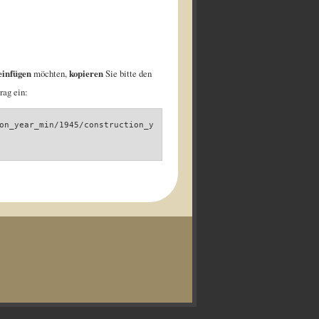
einfügen
möchten,
kopieren
Sie bitte den
rag ein:
on_year_min/1945/construction_y