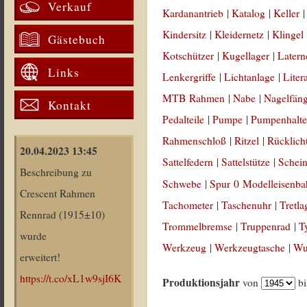
Verkauf
Kardanantrieb
|
Katalog
|
Keller
Kindersitz
|
Kleidernetz
|
Klingel
Gästebuch
Kotschützer
|
Kugellager
|
Latern
Links
Lenkergriffe
|
Lichtanlage
|
Liter
MTB Rahmen
|
Nabe
|
Nagelfän
Kontakt
Pedalteile
|
Pumpe
|
Pumpenhalte
Rahmenschloß
|
Ritzel
|
Rücklich
20.04.2023 13:45
Sattelfedern
|
Sattelstütze
|
Schein
Beschreibung zu
Schwebe
|
Spur 0 Modelleisenb
Crescent Rahmen
Tachometer
|
Taschenuhr
|
Tretla
Rennrad (1915±10)
Trommelbremse
|
Truppenrad
|
T
wurde
Werkzeug
|
Werkzeugtasche
|
Wul
erweitert!
https://t.co/xL1w9sjI6K
Produktionsjahr
von
b