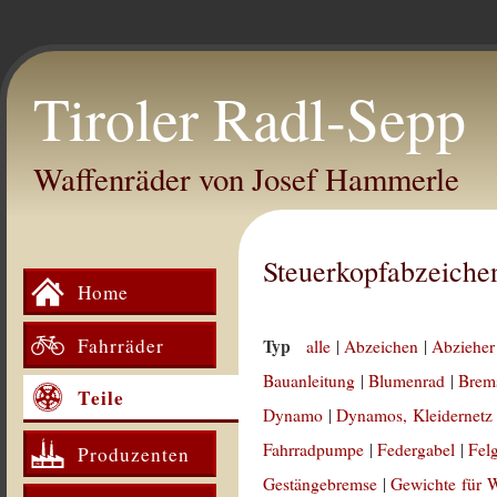
Tiroler Radl-Sepp
Waffenräder von Josef Hammerle
Steuerkopfabzeiche
Home
Fahrräder
Typ
alle
|
Abzeichen
|
Abzieher
Bauanleitung
|
Blumenrad
|
Brem
Teile
Dynamo
|
Dynamos, Kleidernetz
Fahrradpumpe
|
Federgabel
|
Fel
Produzenten
Gestängebremse
|
Gewichte für 