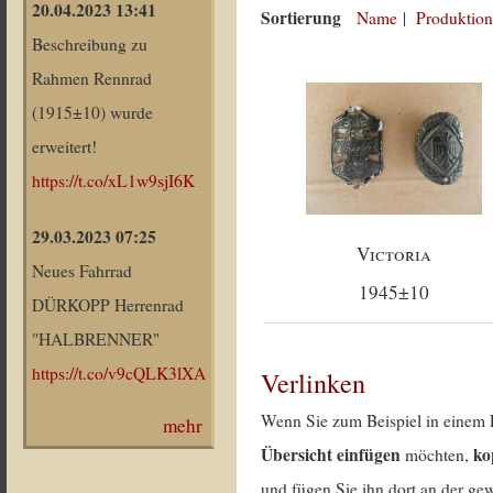
20.04.2023 13:41
Sortierung
Name
|
Produktion
Beschreibung zu
Rahmen Rennrad
(1915±10) wurde
erweitert!
https://t.co/xL1w9sjI6K
29.03.2023 07:25
Victoria
Neues Fahrrad
1945±10
DÜRKOPP Herrenrad
"HALBRENNER"
https://t.co/v9cQLK3lXA
Verlinken
Wenn Sie zum Beispiel in einem 
mehr
Übersicht einfügen
ko
möchten,
und fügen Sie ihn dort an der gew