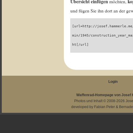
Übersicht einfügen
ko
möchten,
und fügen Sie ihn dort an der gew
[url=http://josef.hammerle.me
min/1945/construction_year_ma
ht[/url]
Login
Waffenrad-Homepage von Josef
Photos und Inhalt © 2008-2026
Jos
developed by
Fabian Peter
&
Bernade