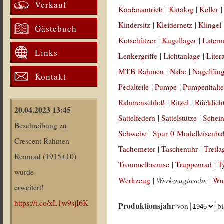
Verkauf
Kardanantrieb
|
Katalog
|
Keller
Kindersitz
|
Kleidernetz
|
Klingel
Gästebuch
Kotschützer
|
Kugellager
|
Latern
Links
Lenkergriffe
|
Lichtanlage
|
Liter
MTB Rahmen
|
Nabe
|
Nagelfän
Kontakt
Pedalteile
|
Pumpe
|
Pumpenhalte
Rahmenschloß
|
Ritzel
|
Rücklich
20.04.2023 13:45
Sattelfedern
|
Sattelstütze
|
Schein
Beschreibung zu
Schwebe
|
Spur 0 Modelleisenb
Crescent Rahmen
Tachometer
|
Taschenuhr
|
Tretla
Rennrad (1915±10)
Trommelbremse
|
Truppenrad
|
T
wurde
Werkzeugtasche
Werkzeug
|
|
Wul
erweitert!
https://t.co/xL1w9sjI6K
Produktionsjahr
von
b