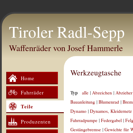
Tiroler Radl-Sepp
Waffenräder von Josef Hammerle
Werkzeugtasche
Home
Fahrräder
Typ
alle
|
Abzeichen
|
Abzieher
Bauanleitung
|
Blumenrad
|
Brem
Teile
Dynamo
|
Dynamos, Kleidernetz
Fahrradpumpe
|
Federgabel
|
Fel
Produzenten
Gestängebremse
|
Gewichte für 