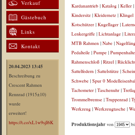
Verkauf
Kardanantrieb
|
Katalog
|
Keller
Kindersitz
|
Kleidernetz
|
Klingel
Gästebuch
Kotschützer
|
Kugellager
|
Latern
Links
Lenkergriffe
|
Lichtanlage
|
Liter
MTB Rahmen
|
Nabe
|
Nagelfän
Kontakt
Pedalteile
|
Pumpe
|
Pumpenhalte
Rahmenschloß
|
Ritzel
|
Rücklich
20.04.2023 13:45
Sattelfedern
|
Sattelstütze
|
Schein
Beschreibung zu
Schwebe
|
Spur 0 Modelleisenb
Crescent Rahmen
Tachometer
|
Taschenuhr
|
Tretla
Rennrad (1915±10)
Trommelbremse
|
Truppenrad
|
T
wurde
Werkzeug
|
Werkzeugtasche
|
Wul
erweitert!
https://t.co/xL1w9sjI6K
Produktionsjahr
von
b