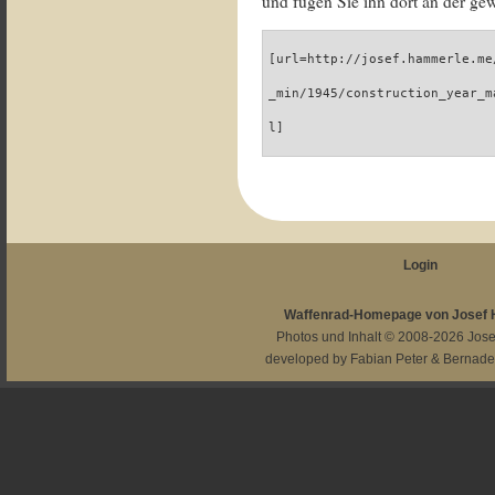
und fügen Sie ihn dort an der gew
[url=http://josef.hammerle.me
_min/1945/construction_year_m
l]
Login
Waffenrad-Homepage von Josef
Photos und Inhalt © 2008-2026
Jos
developed by
Fabian Peter
&
Bernade