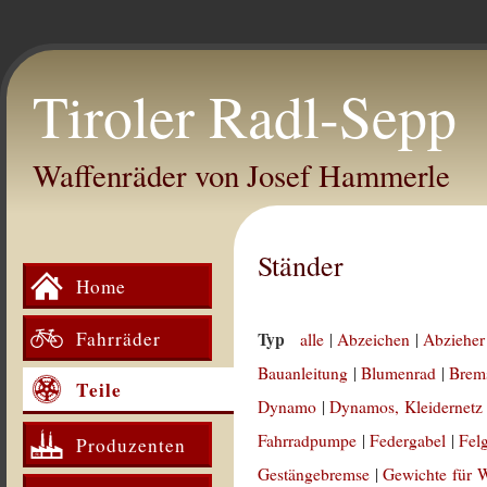
Tiroler Radl-Sepp
Waffenräder von Josef Hammerle
Ständer
Home
Fahrräder
Typ
alle
|
Abzeichen
|
Abzieher
Bauanleitung
|
Blumenrad
|
Brem
Teile
Dynamo
|
Dynamos, Kleidernetz
Fahrradpumpe
|
Federgabel
|
Fel
Produzenten
Gestängebremse
|
Gewichte für 