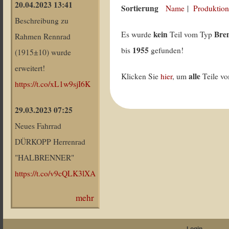
20.04.2023 13:41
Sortierung
Name
|
Produktion
Beschreibung zu
kein
Bre
Es wurde
Teil vom Typ
Rahmen Rennrad
1955
bis
gefunden!
(1915±10) wurde
erweitert!
alle
Klicken Sie
hier
, um
Teile v
https://t.co/xL1w9sjI6K
29.03.2023 07:25
Neues Fahrrad
DÜRKOPP Herrenrad
"HALBRENNER"
https://t.co/v9cQLK3lXA
mehr