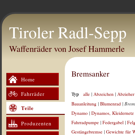
Tiroler Radl-Sepp
Waffenräder von Josef Hammerle
Bremsanker
Home
Fahrräder
Typ
alle
|
Abzeichen
|
Abzieher
Brem
Bauanleitung
|
Blumenrad
|
Teile
Dynamo
|
Dynamos, Kleidernetz
Fahrradpumpe
|
Federgabel
|
Fel
Produzenten
Gestängebremse
|
Gewichte für 