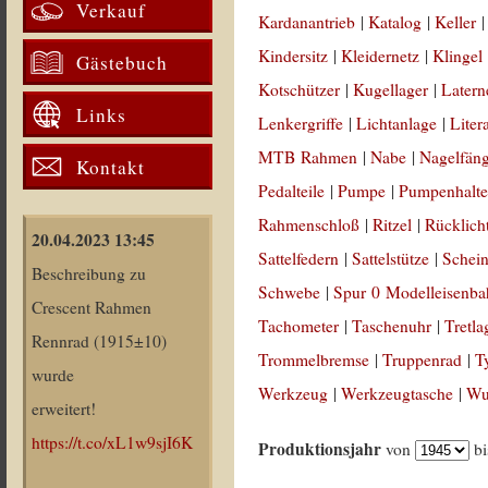
Verkauf
Kardanantrieb
|
Katalog
|
Keller
Kindersitz
|
Kleidernetz
|
Klingel
Gästebuch
Kotschützer
|
Kugellager
|
Latern
Links
Lenkergriffe
|
Lichtanlage
|
Liter
MTB Rahmen
|
Nabe
|
Nagelfän
Kontakt
Pedalteile
|
Pumpe
|
Pumpenhalte
Rahmenschloß
|
Ritzel
|
Rücklich
20.04.2023 13:45
Sattelfedern
|
Sattelstütze
|
Schein
Beschreibung zu
Schwebe
|
Spur 0 Modelleisenb
Crescent Rahmen
Tachometer
|
Taschenuhr
|
Tretla
Rennrad (1915±10)
Trommelbremse
|
Truppenrad
|
T
wurde
Werkzeug
|
Werkzeugtasche
|
Wul
erweitert!
https://t.co/xL1w9sjI6K
Produktionsjahr
von
b