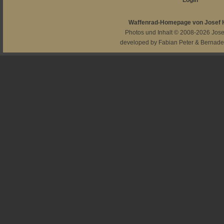
Login
Waffenrad-Homepage von Josef
Photos und Inhalt © 2008-2026
Jos
developed by
Fabian Peter
&
Bernade