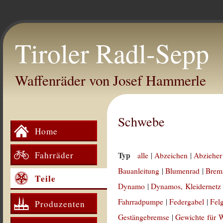
Tiroler Radl-Sepp
Waffenräder von Josef Hammerle
Schwebe
Home
Fahrräder
Typ
alle
|
Abzeichen
|
Abzieher
Bauanleitung
|
Blumenrad
|
Brem
Teile
Dynamo
|
Dynamos, Kleidernetz
Fahrradpumpe
|
Federgabel
|
Fel
Produzenten
Gestängebremse
|
Gewichte für 