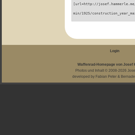
[url=http://josef.hammerle.me
min/1925/construction_year_ma
Login
Waffenrad-Homepage von Josef
Photos und Inhalt © 2008-2026
Jos
developed by
Fabian Peter
&
Bernade