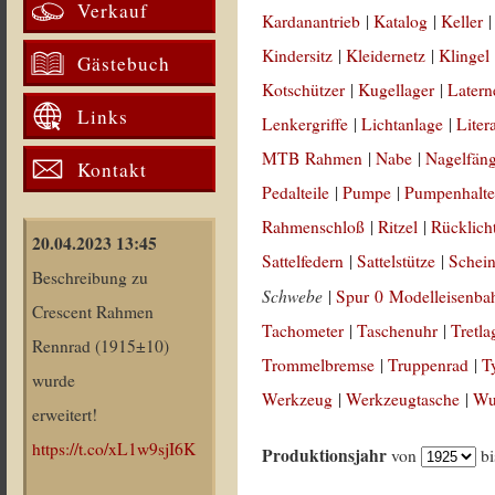
Verkauf
Kardanantrieb
|
Katalog
|
Keller
Kindersitz
|
Kleidernetz
|
Klingel
Gästebuch
Kotschützer
|
Kugellager
|
Latern
Links
Lenkergriffe
|
Lichtanlage
|
Liter
MTB Rahmen
|
Nabe
|
Nagelfän
Kontakt
Pedalteile
|
Pumpe
|
Pumpenhalte
Rahmenschloß
|
Ritzel
|
Rücklich
20.04.2023 13:45
Sattelfedern
|
Sattelstütze
|
Schein
Beschreibung zu
Schwebe
|
Spur 0 Modelleisenba
Crescent Rahmen
Tachometer
|
Taschenuhr
|
Tretla
Rennrad (1915±10)
Trommelbremse
|
Truppenrad
|
T
wurde
Werkzeug
|
Werkzeugtasche
|
Wul
erweitert!
https://t.co/xL1w9sjI6K
Produktionsjahr
von
b