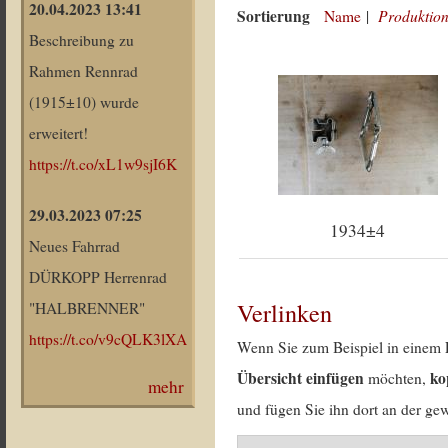
20.04.2023 13:41
Sortierung
Produktion
Name
|
Beschreibung zu
Rahmen Rennrad
(1915±10) wurde
erweitert!
https://t.co/xL1w9sjI6K
29.03.2023 07:25
1934±4
Neues Fahrrad
DÜRKOPP Herrenrad
Verlinken
"HALBRENNER"
https://t.co/v9cQLK3lXA
Wenn Sie zum Beispiel in einem 
Übersicht einfügen
ko
möchten,
mehr
und fügen Sie ihn dort an der gew