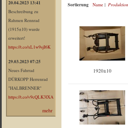
20.04.2023 13:41
Sortierung
Produktion
Name
|
Beschreibung zu
Rahmen Rennrad
(1915±10) wurde
erweitert!
https://t.co/xL1w9sjI6K
29.03.2023 07:25
1920±10
Neues Fahrrad
DÜRKOPP Herrenrad
"HALBRENNER"
https://t.co/v9cQLK3lXA
mehr