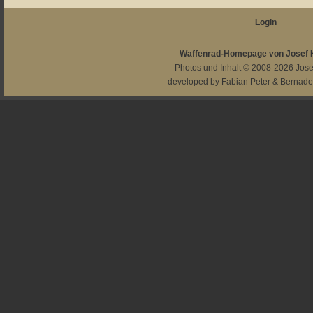
Login
Waffenrad-Homepage von Josef
Photos und Inhalt © 2008-2026
Jos
developed by
Fabian Peter
&
Bernade