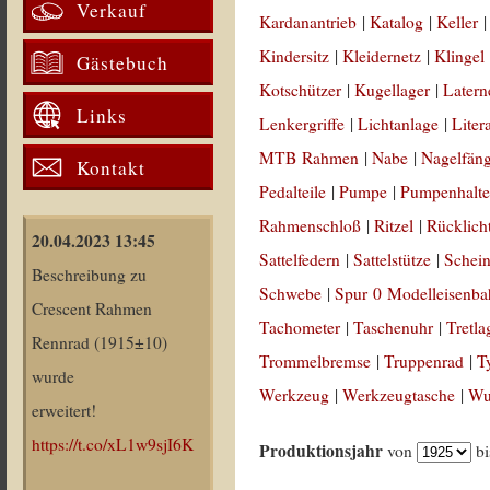
Verkauf
Kardanantrieb
|
Katalog
|
Keller
Kindersitz
|
Kleidernetz
|
Klingel
Gästebuch
Kotschützer
|
Kugellager
|
Latern
Links
Lenkergriffe
|
Lichtanlage
|
Liter
MTB Rahmen
|
Nabe
|
Nagelfän
Kontakt
Pedalteile
|
Pumpe
|
Pumpenhalte
Rahmenschloß
|
Ritzel
|
Rücklich
20.04.2023 13:45
Sattelfedern
|
Sattelstütze
|
Schein
Beschreibung zu
Schwebe
|
Spur 0 Modelleisenb
Crescent Rahmen
Tachometer
|
Taschenuhr
|
Tretla
Rennrad (1915±10)
Trommelbremse
|
Truppenrad
|
T
wurde
Werkzeug
|
Werkzeugtasche
|
Wul
erweitert!
https://t.co/xL1w9sjI6K
Produktionsjahr
von
b