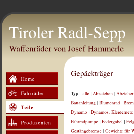
Tiroler Radl-Sepp
Waffenräder von Josef Hammerle
Gepäckträger
Home
Fahrräder
Typ
alle
|
Abzeichen
|
Abzieher
Bauanleitung
|
Blumenrad
|
Brem
Teile
Dynamo
|
Dynamos, Kleidernetz
Fahrradpumpe
|
Federgabel
|
Fel
Produzenten
Gestängebremse
|
Gewichte für 