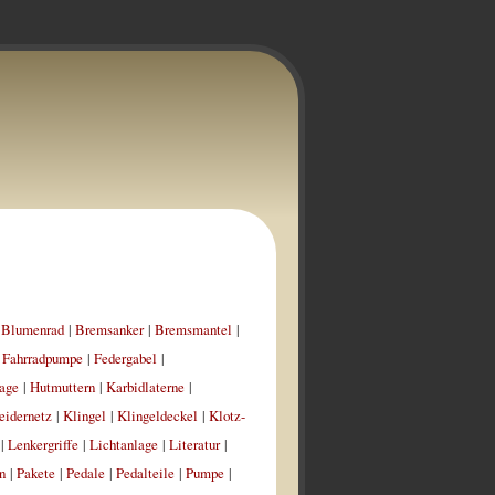
|
Blumenrad
|
Bremsanker
|
Bremsmantel
|
|
Fahrradpumpe
|
Federgabel
|
age
|
Hutmuttern
|
Karbidlaterne
|
eidernetz
|
Klingel
|
Klingeldeckel
|
Klotz-
|
Lenkergriffe
|
Lichtanlage
|
Literatur
|
n
|
Pakete
|
Pedale
|
Pedalteile
|
Pumpe
|