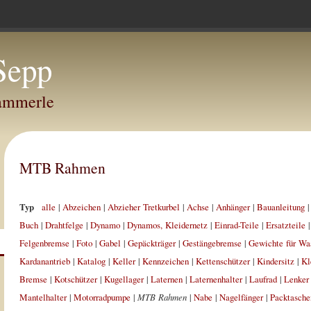
Sepp
Hammerle
MTB Rahmen
Typ
alle
|
Abzeichen
|
Abzieher Tretkurbel
|
Achse
|
Anhänger
|
Bauanleitung
Buch
|
Drahtfelge
|
Dynamo
|
Dynamos, Kleidernetz
|
Einrad-Teile
|
Ersatzteile
Felgenbremse
|
Foto
|
Gabel
|
Gepäckträger
|
Gestängebremse
|
Gewichte für Wa
Kardanantrieb
|
Katalog
|
Keller
|
Kennzeichen
|
Kettenschützer
|
Kindersitz
|
Kl
Bremse
|
Kotschützer
|
Kugellager
|
Laternen
|
Laternenhalter
|
Laufrad
|
Lenker
Mantelhalter
|
Motorradpumpe
|
MTB Rahmen
|
Nabe
|
Nagelfänger
|
Packtasche