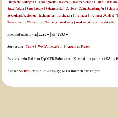
Pumpenhalterungen
|
Radlaufglocke
|
Rahmen
|
Rahmenschloß
|
Ritzel
|
Rücklic
Sattelfedern
|
Sattelstütze
|
Scheinwerfer
|
Schloss
|
Schraubendampfer
|
Schweb
Steuerkopfabzeichen
|
Tachometer
|
Taschenuhr
|
Tretlager
|
Tretlager-ACHSE
|
T
Typenschein
|
Werbekarte
|
Werbung
|
Werkzeug
|
Werkzeugtasche
|
Wulstreifen
Produktionsjahr
von
bis
Sortierung
Name
|
Produktionsjahr
|
Anzahl an Photos
Es wurde
kein
Teil vom Typ
MTB Rahmen
mit Konstruktionsjahr von
1925
bis
1
Klicken Sie
hier
, um
alle
Teile vom Typ
MTB Rahmen
anzuzeigen.