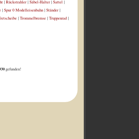
ht
|
Rückstrahler
|
Säbel-Halter
|
Sattel
|
e
|
Spur 0 Modelleisenbahn
|
Ständer
|
retscheibe
|
Trommelbremse
|
Truppenrad
|
930
gefunden!