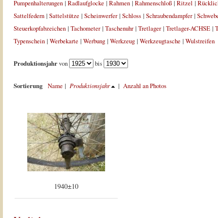
Pumpenhalterungen
|
Radlaufglocke
|
Rahmen
|
Rahmenschloß
|
Ritzel
|
Rücklic
Sattelfedern
|
Sattelstütze
|
Scheinwerfer
|
Schloss
|
Schraubendampfer
|
Schweb
Steuerkopfabzeichen
|
Tachometer
|
Taschenuhr
|
Tretlager
|
Tretlager-ACHSE
|
T
Typenschein
|
Werbekarte
|
Werbung
|
Werkzeug
|
Werkzeugtasche
|
Wulstreifen
Produktionsjahr
von
bis
Sortierung
Name
|
Produktionsjahr
|
Anzahl an Photos
1940±10