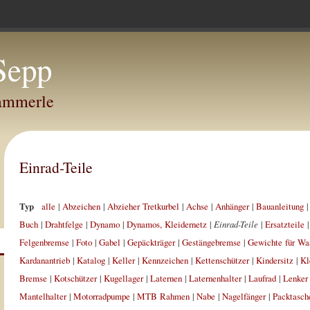
Sepp
Hammerle
Einrad-Teile
Typ
alle
|
Abzeichen
|
Abzieher Tretkurbel
|
Achse
|
Anhänger
|
Bauanleitung
Buch
|
Drahtfelge
|
Dynamo
|
Dynamos, Kleidernetz
|
Einrad-Teile
|
Ersatzteile
Felgenbremse
|
Foto
|
Gabel
|
Gepäckträger
|
Gestängebremse
|
Gewichte für Wa
Kardanantrieb
|
Katalog
|
Keller
|
Kennzeichen
|
Kettenschützer
|
Kindersitz
|
Kl
Bremse
|
Kotschützer
|
Kugellager
|
Laternen
|
Laternenhalter
|
Laufrad
|
Lenker
Mantelhalter
|
Motorradpumpe
|
MTB Rahmen
|
Nabe
|
Nagelfänger
|
Packtasch