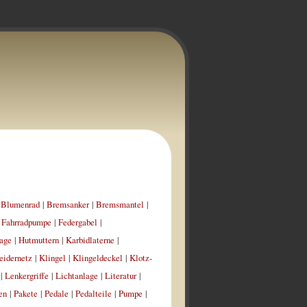
|
Blumenrad
|
Bremsanker
|
Bremsmantel
|
|
Fahrradpumpe
|
Federgabel
|
age
|
Hutmuttern
|
Karbidlaterne
|
eidernetz
|
Klingel
|
Klingeldeckel
|
Klotz-
|
Lenkergriffe
|
Lichtanlage
|
Literatur
|
en
|
Pakete
|
Pedale
|
Pedalteile
|
Pumpe
|