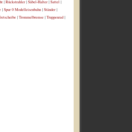
ht
|
Rückstrahler
|
Säbel-Halter
|
Sattel
|
e
|
Spur 0 Modelleisenbahn
|
Ständer
|
retscheibe
|
Trommelbremse
|
Truppenrad
|